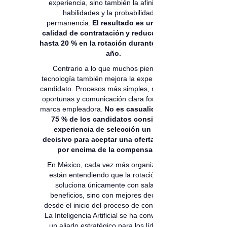
experiencia, sino también la afinidad, las
habilidades y la probabilidad de
permanencia.
El resultado es una mejor
calidad de contratación y reducciones de
hasta 20 % en la rotación durante el primer
año.
Contrario a lo que muchos piensan, la
tecnología también mejora la experiencia del
candidato. Procesos más simples, respuestas
oportunas y comunicación clara fortalecen la
marca empleadora.
No es casualidad que el
75 % de los candidatos considere la
experiencia de selección un factor
decisivo para aceptar una oferta, incluso
por encima de la compensación.
En México, cada vez más organizaciones
están entendiendo que la rotación no se
soluciona únicamente con salarios o
beneficios, sino con mejores decisiones
desde el inicio del proceso de contratación.
La Inteligencia Artificial se ha convertido en
un aliado estratégico para los líderes de