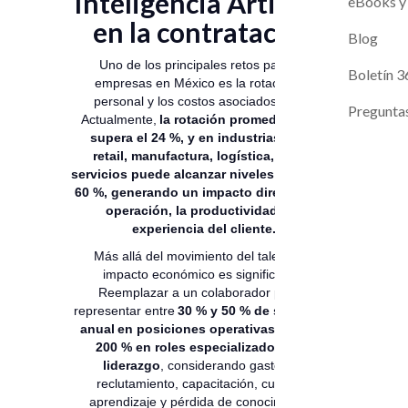
Inteligencia Artificial
Magneto A
Evaluaci
eBooks y
en la contratación
Contacto
Blog
Uno de los principales retos para las
Próximos L
Boletín 3
empresas en México es la rotación de
personal y los costos asociados a ella.
Pregunta
Actualmente,
la rotación promedio anual
supera el 24 %, y en industrias como
retail, manufactura, logística, BPO y
servicios puede alcanzar niveles de 35 % a
60 %, generando un impacto directo en la
operación, la productividad y la
experiencia del cliente.
Más allá del movimiento del talento, el
impacto económico es significativo.
Reemplazar a un colaborador puede
representar entre
30 % y 50 % de su salario
anual en posiciones operativas, y hasta
200 % en roles especializados o de
liderazgo
, considerando gastos de
reclutamiento, capacitación, curva de
aprendizaje y pérdida de conocimiento.