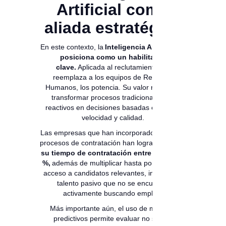
Artificial como
aliada estratégica
En este contexto, la
Inteligencia Artificial se
posiciona como un habilitador
clave.
Aplicada al reclutamiento, no
reemplaza a los equipos de Recursos
Humanos, los potencia. Su valor radica en
transformar procesos tradicionalmente
reactivos en decisiones basadas en datos,
velocidad y calidad.
Las empresas que han incorporado IA en sus
procesos de contratación han logrado
reducir
su tiempo de contratación entre 40 % y 60
%,
además de multiplicar hasta por cuatro el
acceso a candidatos relevantes, incluyendo
talento pasivo que no se encuentra
activamente buscando empleo.
Más importante aún, el uso de modelos
predictivos permite evaluar no solo la