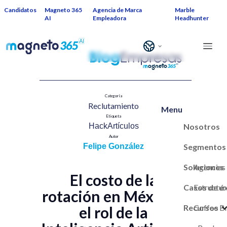
Candidatos
Magneto 365
Agencia de Marca
Marble
AI
Empleadora
Headhunter
Categoría
Reclutamiento​
Menu
Etiqueta
Nosotros
HackArtículos
Autor
Segmentos
Felipe González
Soluciones
Agencias
El costo de la
Casos de é
Estructur
rotación en México y
Recursos
Marca Em
Coffee B
el rol de la