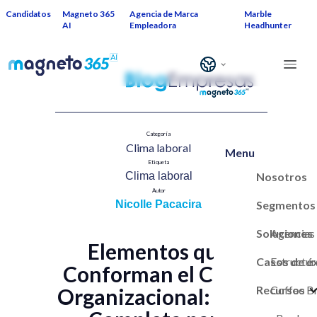
Candidatos
Magneto 365
Agencia de Marca
Marble
AI
Empleadora
Headhunter
Categoría
Clima laboral​
Menu
Etiqueta
Nosotros
Clima laboral
Autor
Segmentos
Nicolle Pacacira
Soluciones
Agencias
Elementos que
Casos de é
Estructur
Conforman el Clima
Recursos
Marca Em
Coffee B
Organizacional: Guía