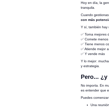
Hoy en día, la ge
tranquila.
Cuando gestionas b
con más potencia
Y
sí, también hay
✅ Toma mejores d
✅ Comete menos 
✅ Tiene menos con
✅ Atiende mejor a 
✅ Y vende más
Y lo mejor: much
y estrategia.
Pero... ¿
No importa. En mu
es entender que 
Puedes comenzar
Una reunión