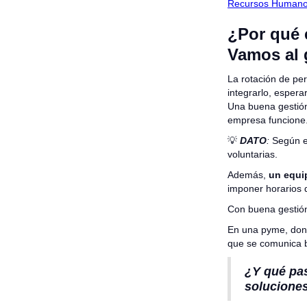
Recursos Humano
¿Por qué 
Vamos al 
La rotación de pe
integrarlo, esper
Una buena gestión
empresa funcione
💡
DATO
:
Según es
voluntarias.
Además,
un equi
imponer horarios 
Con buena gestión
En una pyme, don
que se comunica b
¿Y qué pas
soluciones