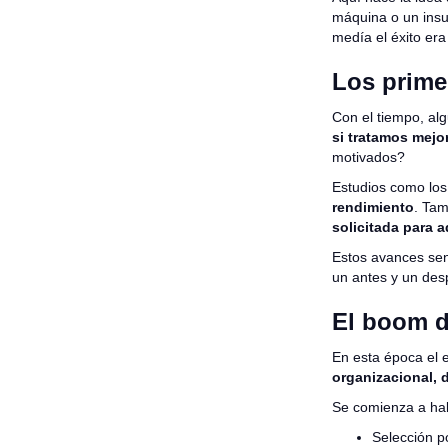
máquina o un insu
medía el éxito era
Los prime
Con el tiempo, a
si tratamos mejo
motivados?
Estudios como lo
rendimiento
. Tam
solicitada para a
Estos avances se
un antes y un desp
El boom de
En esta época el 
organizacional, 
Se comienza a hab
Selección p