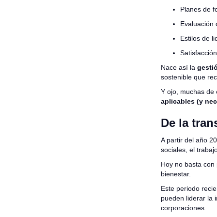
Planes de f
Evaluación
Estilos de l
Satisfacción
Nace así la
gesti
sostenible que re
Y ojo, muchas de 
aplicables (y ne
De la tran
A partir del año 2
sociales, el traba
Hoy no basta con p
bienestar.
Este periodo recie
pueden liderar la 
corporaciones.