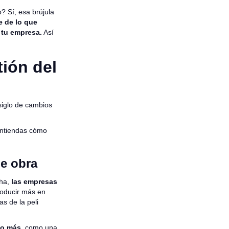
? Sí, esa brújula
e de lo que
 tu empresa.
Así
tión del
siglo de cambios
ntiendas cómo
de obra
cha,
las empresas
roducir más en
s de la peli
so más
, como una