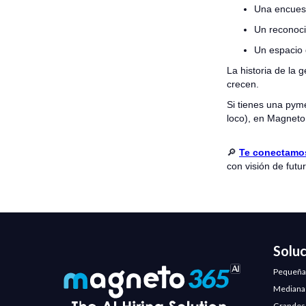
Una encuest
Un reconoci
Un espacio 
La historia de la 
crecen.
Si tienes una pym
loco), en Magnet
🔎
Te conectamos
con visión de futur
Solu
Pequeña
Mediana
Grandes