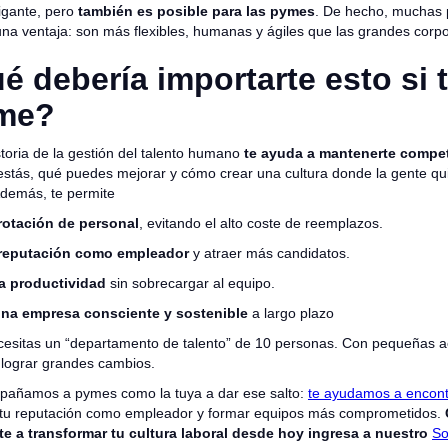
gigante, pero
también es posible para las pymes
. De hecho, muchas
na ventaja: son más flexibles, humanas y ágiles que las grandes corp
é debería importarte esto si 
me?
toria de la gestión del talento humano
te ayuda a mantenerte compet
estás, qué puedes mejorar y cómo crear una cultura donde la gente qu
Además, te permite
 rotación de personal
, evitando el alto coste de reemplazos.
 reputación como empleador
y atraer más candidatos.
a productividad
sin sobrecargar al equipo.
una empresa consciente y sostenible
a largo plazo
esitas un “departamento de talento” de 10 personas. Con pequeñas a
lograr grandes cambios.
añamos a pymes como la tuya a dar ese salto:
te ayudamos a encontr
 tu reputación como empleador y formar equipos más comprometidos.
 a transformar tu cultura laboral desde hoy ingresa a nuestro
So