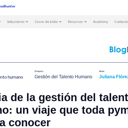
eadhunter
Soluciones
Casos de éxito
Recursos
Academy
Contact
Etiqueta
Autor
ento humano​
Gestión del Talento Humano​
Juliana Flóre
ia de la gestión del talen
o: un viaje que toda py
ía conocer