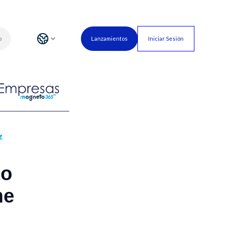
o
Lanzamientos
Iniciar Sesión
z
to
me