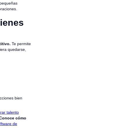
 pequeñas
oraciones.
tienes
itivo.
Te permite
iera quedarse,
cciones bien
ar talento
Conoce cómo
ftware de