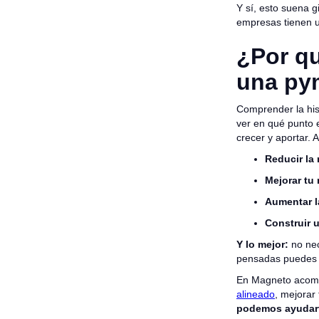
Y sí, esto suena 
empresas tienen u
¿Por qu
una py
Comprender la his
ver en qué punto 
crecer y aportar. 
Reducir la
Mejorar tu
Aumentar l
Construir 
Y lo mejor:
no nec
pensadas puedes 
En Magneto acomp
alineado
, mejorar
podemos ayudarte