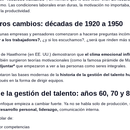
mo. Las condiciones laborales eran duras, la motivación no importaba,
 la productividad.
ros cambios: décadas de 1920 a 1950
lgunas empresas y pensadores comenzaron a hacerse preguntas incóm
r a los trabajadores?,
¿y si los escuchamos?, ¿será que rinden más s
s de Hawthorne (en EE. UU.) demostraron que
el clima emocional infl
bién surgieron teorías motivacionales (como la famosa pirámide de M
djuntar*
que empezaron a ver a las personas como seres integrales.
ntaron las bases modernas de la
historia de la gestión del talento 
ués en la forma de dirigir equipos.
 la gestión del talento: años 60, 70 y 
enfoque empieza a cambiar fuerte. Ya no se habla solo de producción,
desarrollo personal, liderazgo,
comunicación interna.
lar de:
or competencias