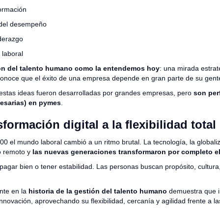
ormación
 del desempeño
iderazgo
 laboral
ón del talento humano como la entendemos hoy
: una mirada estra
conoce que el éxito de una empresa depende en gran parte de su gent
estas ideas fueron desarrolladas por grandes empresas, pero
son per
cesarias) en pymes
.
sformación digital a la flexibilidad total
000 el mundo laboral cambió a un ritmo brutal. La tecnología, la globali
jo remoto y
las nuevas generaciones transformaron por completo e
agar bien o tener estabilidad. Las personas buscan propósito, cultura,
nte en la
historia de la gestión del talento humano
demuestra que i
innovación, aprovechando su flexibilidad, cercanía y agilidad frente a l