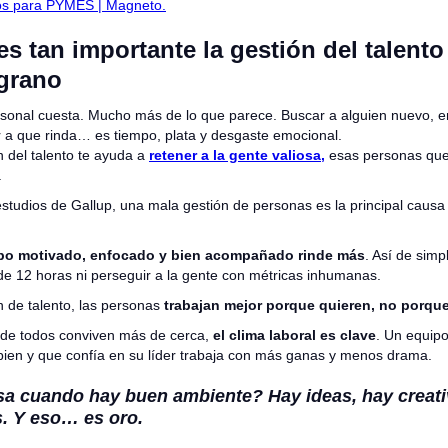
s para PYMES | Magneto.
es tan importante la gestión del talen
grano
rsonal cuesta. Mucho más de lo que parece. Buscar a alguien nuevo, en
ar a que rinda… es tiempo, plata y desgaste emocional.
 del talento te ayuda a
retener a la gente valiosa,
esas personas que
.
tudios de Gallup, una mala gestión de personas es la principal causa
po motivado, enfocado y bien acompañado rinde más
. Así de simp
de 12 horas ni perseguir a la gente con métricas inhumanas.
 de talento, las personas
trabajan mejor porque quieren, no porque
de todos conviven más de cerca,
el clima laboral es clave
. Un equipo
ien y que confía en su líder trabaja con más ganas y menos drama.
a cuando hay buen ambiente? Hay ideas, hay creati
. Y eso… es oro.