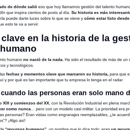
ado de dónde salió
eso que hoy llamamos gestión del talento humano
In que inspira cientos de posts al día.
Su historia es más interesant
la puede darte luces sobre lo que se viene y
cómo estar listo desde
ue esto te va a servir.
clave en la historia de la ges
o humano
lento humano
no nació de la nada.
Ha sido el resultado de más de un 
cos y tecnológicos.
las
fechas y momentos clave que marcaron su historia,
para que e
uí y por qué es tan importante que tu empresa lo tenga en el radar.
: cuando las personas eran solo mano 
lo XIX y comienzos del XX
, con la Revolución Industrial en plena mar
cer como nunca
… pero con un modelo casi militar. La prioridad era p
s personas? Eran vistas como engranajes reemplazables, ¿te acuerda
”? ¡Algo así!
 de
“recursos humanos”
, un nombre que lo dice todo: eran
un recur