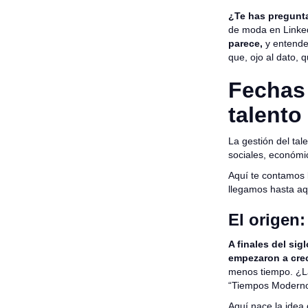
¿Te has pregunt
de moda en Linked
parece,
y entender
que, ojo al dato, q
Fechas 
talent
La gestión del ta
sociales, económi
Aquí te contamos 
llegamos hasta aq
El origen
A finales del sig
empezaron a cre
menos tiempo. ¿La
“Tiempos Modernos
Aquí nace la idea