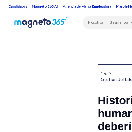
Candidatos
Magneto 365 AI
Agencia de Marca Empleadora
Marble H
Nosotros
Segmentos
Categoría
Gestión del tal
Histor
human
deber