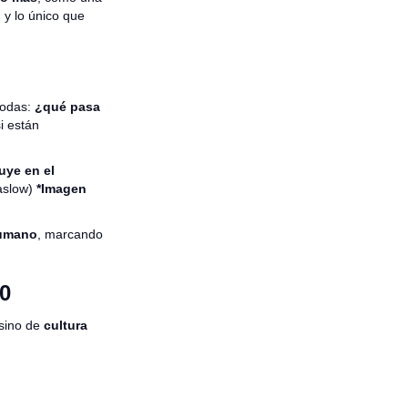
 y lo único que
odas:
¿qué pasa
i están
uye en el
aslow)
*Imagen
humano
, marcando
80
 sino de
cultura