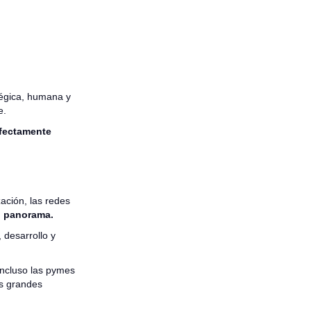
tégica, humana y
e.
fectamente
zación, las redes
l panorama.
 desarrollo y
ncluso las pymes
as grandes