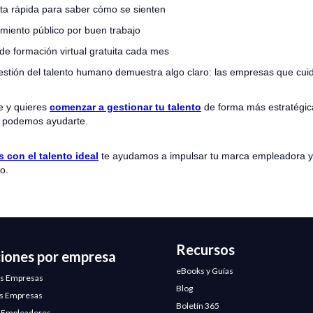
a rápida para saber cómo se sienten
miento público por buen trabajo
de formación virtual gratuita cada mes
gestión del talento humano demuestra algo claro: las empresas que cui
e y quieres
comenzar a gestionar tu talento
de forma más estratégica
o podemos ayudarte.
 con el talento ideal
te ayudamos a impulsar tu marca empleadora y
o.
Recursos
ciones por empresa
eBooks y Guías
s Empresas
Blog
s Empresas
Boletín 365
 Empleadores