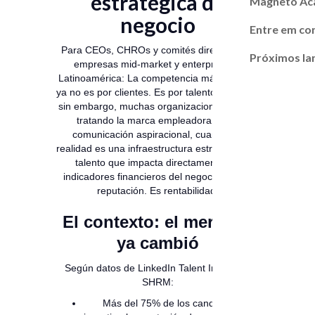
estratégica de
Magneto A
negocio
Entre em co
Para CEOs, CHROs y comités directivos en
Próximos l
empresas mid-market y enterprise de
Latinoamérica: La competencia más costosa
ya no es por clientes. Es por talento crítico. Y,
sin embargo, muchas organizaciones siguen
tratando la marca empleadora como
comunicación aspiracional, cuando en
realidad es una infraestructura estratégica de
talento que impacta directamente los
indicadores financieros del negocio. No es
reputación. Es rentabilidad.
El contexto: el mercado
ya cambió
Según datos de LinkedIn Talent Insights y
SHRM:
Más del 75% de los candidatos