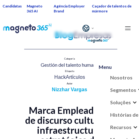
Candidatas
Magneto
Agência Employer
Caçador de talentos de
365 AI
Brand
mármore
Categoría
Gestión del talento humano​
Menu
Etiqueta
Nosotros
HackArtículos
Autor
Segmentos
Nizzhar Vargas
Soluções
Marca Empleadora:
Histórias de
de discurso cultural a
Recursos
infraestructura