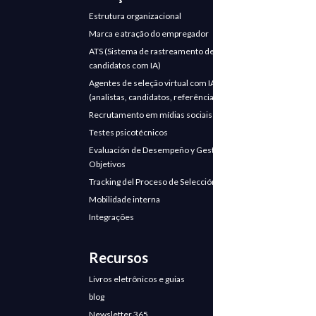
Estrutura organizacional
Marca e atração do empregador
ATS (Sistema de rastreamento de
candidatos com IA)
Agentes de seleção virtual com IA
(analistas, candidatos, referências)
Recrutamento em mídias sociais
Testes psicotécnicos
Evaluación de Desempeño y Gestión de
Objetivos
Tracking del Proceso de Selección
Mobilidade interna
Integrações
Recursos
Livros eletrônicos e guias
blog
Newsletter 365