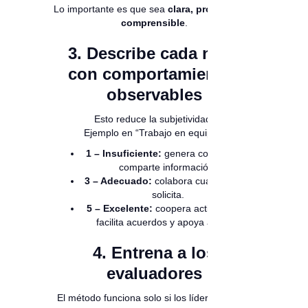
Lo importante es que sea
clara, progresiva y
comprensible
.
3. Describe cada nivel
con comportamientos
observables
Esto reduce la subjetividad.
Ejemplo en “Trabajo en equipo”:
1 – Insuficiente:
genera conflicto, no
comparte información.
3 – Adecuado:
colabora cuando se le
solicita.
5 – Excelente:
coopera activamente,
facilita acuerdos y apoya a otros.
4. Entrena a los
evaluadores
El método funciona solo si los líderes saben: