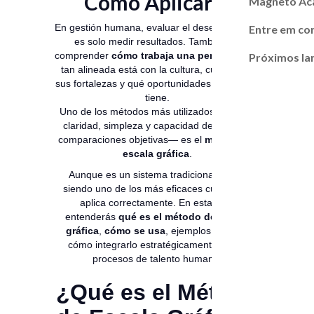
Cómo Aplicarlo
Magneto A
En gestión humana, evaluar el desempeño no
Entre em co
es solo medir resultados. También es
comprender
cómo trabaja una persona
, qué
Próximos l
tan alineada está con la cultura, cuáles son
sus fortalezas y qué oportunidades de mejora
tiene.
Uno de los métodos más utilizados —por su
claridad, simpleza y capacidad de generar
comparaciones objetivas— es el
método de
escala gráfica
.
Aunque es un sistema tradicional, sigue
siendo uno de los más eficaces cuando se
aplica correctamente. En esta guía
entenderás
qué es el método de escala
gráfica
,
cómo se usa
, ejemplos reales y
cómo integrarlo estratégicamente en los
procesos de talento humano.
¿Qué es el Método