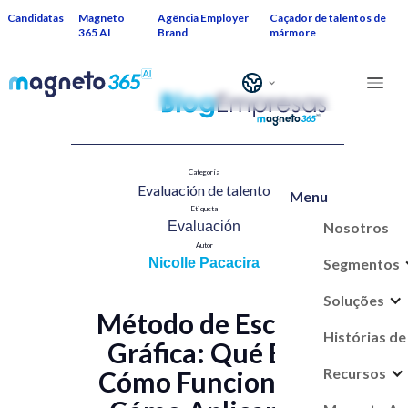
Candidatas
Magneto
Agência Employer
Caçador de talentos de
365 AI
Brand
mármore
Categoría
Evaluación de talent​o
Menu
Etiqueta
Nosotros
Evaluación
Autor
Segmentos
Nicolle Pacacira
Soluções
Método de Escala
Histórias de
Gráfica: Qué Es,
Recursos
Cómo Funciona y