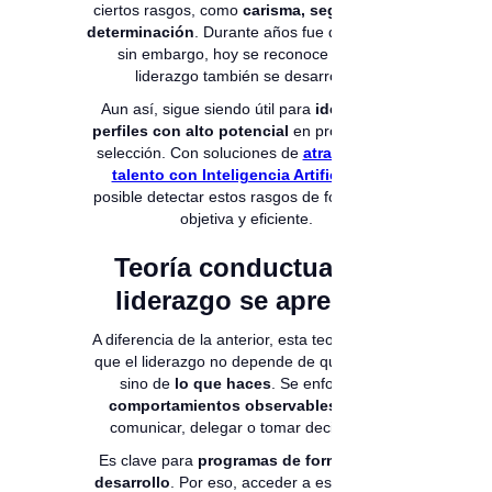
ciertos rasgos, como
carisma, seguridad o
determinación
. Durante años fue dominante;
sin embargo, hoy se reconoce que el
liderazgo también se desarrolla.
Aun así, sigue siendo útil para
identificar
perfiles con alto potencial
en procesos de
selección. Con soluciones de
atracción de
talento con Inteligencia Artificial
,
es
posible detectar estos rasgos de forma más
objetiva y eficiente.
Teoría conductual: el
liderazgo se aprende
A diferencia de la anterior, esta teoría afirma
que el liderazgo no depende de quién eres,
sino de
lo que haces
. Se enfoca en
comportamientos observables
, como
comunicar, delegar o tomar decisiones.
Es clave para
programas de formación y
desarrollo
. Por eso, acceder a espacios de