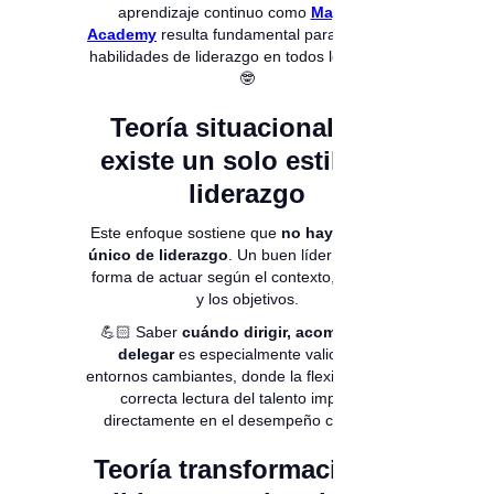
aprendizaje continuo como
Magneto
Academy
resulta fundamental para fortalecer
habilidades de liderazgo en todos los niveles.
🤓
Teoría situacional: no
existe un solo estilo de
liderazgo
Este enfoque sostiene que
no hay un estilo
único de liderazgo
. Un buen líder adapta su
forma de actuar según el contexto, el equipo
y los objetivos.
💪🏻 Saber
cuándo dirigir, acompañar o
delegar
es especialmente valioso en
entornos cambiantes, donde la flexibilidad y la
correcta lectura del talento impactan
directamente en el desempeño colectivo.
Teoría transformacional: