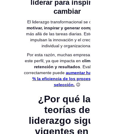
liderar para inspirar y
cambiar
El liderazgo transformacional se centra en
motivar, inspirar y generar compromiso
,
más allá de las tareas diarias. Estos líderes
impulsan la innovación y el crecimiento
individual y organizacional.
Por esta razón, muchas empresas buscan
este perfil, ya que impacta en
clima laboral,
retención y resultados
. Evaluarlo
correctamente puede
aumentar hasta un 50
% la eficiencia de los procesos de
selección.
😉
¿Por qué las
teorías de
liderazgo siguen
vigentes en la