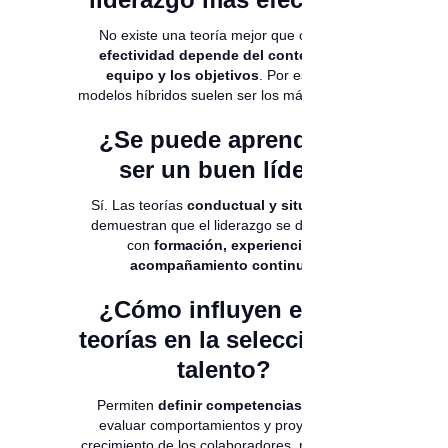
No existe una teoría mejor que otra.
La
efectividad depende del contexto, el
equipo y los objetivos
. Por eso, los
modelos híbridos suelen ser los más exitosos.
¿Se puede aprender a
ser un buen líder?
Sí. Las teorías
conductual y situacional
demuestran que el liderazgo se desarrolla
con
formación, experiencia y
acompañamiento continuo
.
¿Cómo influyen estas
teorías en la selección de
talento?
Permiten
definir competencias claras
,
evaluar comportamientos y proyectar el
crecimiento de los colaboradores, mejorando