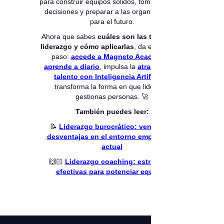
para construir equipos sólidos, tomar mejores
decisiones y preparar a las organizaciones
para el futuro.
Ahora que sabes
cuáles son las teorías de
liderazgo y cómo aplicarlas
, da el siguiente
paso:
accede a Magneto Academy y
aprende a diario
,
impulsa la
atracción de
talento con Inteligencia Artificial
y
transforma la forma en que lideras y
gestionas personas. 🚀
También puedes leer:
📝
Liderazgo burocrático: ventajas y
desventajas en el entorno empresarial
actual
🙌🏻
Liderazgo coaching: estrategias
efectivas para potenciar equipos