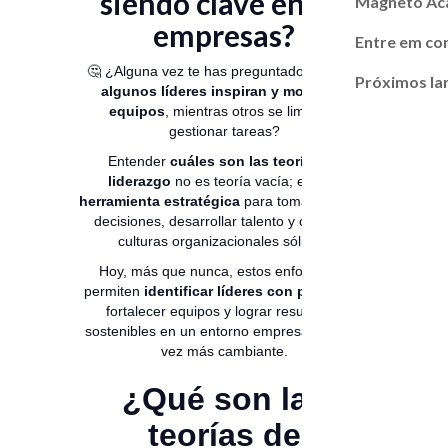
siendo clave en las
Magneto A
empresas?
Entre em co
🤔 ¿Alguna vez te has preguntado
por qué
Próximos l
algunos líderes inspiran y movilizan
equipos
, mientras otros se limitan a
gestionar tareas?
Entender
cuáles son las teorías de
liderazgo
no es teoría vacía; es una
herramienta estratégica
para tomar mejores
decisiones, desarrollar talento y construir
culturas organizacionales sólidas.
Hoy, más que nunca, estos enfoques te
permiten
identificar líderes con potencial
,
fortalecer equipos y lograr resultados
sostenibles en un entorno empresarial cada
vez más cambiante.
¿Qué son las
teorías de