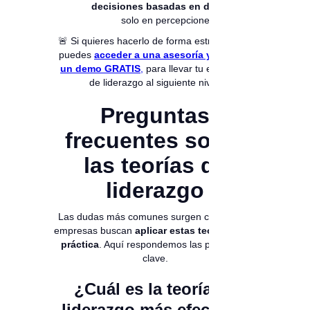
decisiones basadas en datos
, no
solo en percepciones.
🚨 Si quieres hacerlo de forma estructurada,
puedes
acceder a una asesoría y adquirir
un demo GRATIS
,
para llevar tu estrategia
de liderazgo al siguiente nivel.
Preguntas
frecuentes sobre
las teorías de
liderazgo
Las dudas más comunes surgen cuando las
empresas buscan
aplicar estas teorías en la
práctica
. Aquí respondemos las preguntas
clave.
¿Cuál es la teoría de
liderazgo más efectiva?