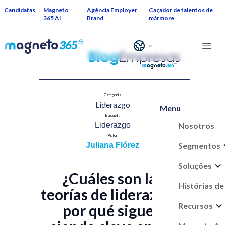
Candidatas
Magneto
Agência Employer
Caçador de talentos de
365 AI
Brand
mármore
Categoría
Liderazgo
Menu
Etiqueta
Nosotros
Liderazgo
Autor
Segmentos
Juliana Flórez
Soluções
¿Cuáles son las
Histórias de
teorías de liderazgo y
Recursos
por qué siguen