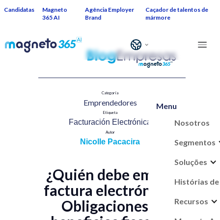
Candidatas
Magneto
Agência Employer
Caçador de talentos de
365 AI
Brand
mármore
Categoría
Emprendedores​
Menu
Etiqueta
Nosotros
Facturación Electrónica​
Autor
Segmentos
Nicolle Pacacira
Soluções
¿Quién debe emitir
Histórias de
factura electrónica?
Recursos
Obligaciones y