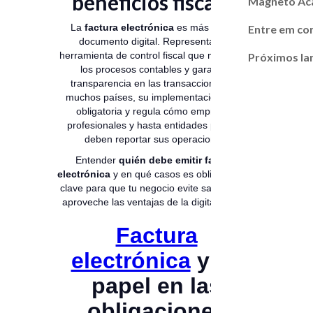
beneficios fiscales
Magneto A
La
factura electrónica
es más que un
Entre em co
documento digital. Representa una
herramienta de control fiscal que moderniza
Próximos l
los procesos contables y garantiza
transparencia en las transacciones. En
muchos países, su implementación ya es
obligatoria y regula cómo empresas,
profesionales y hasta entidades públicas
deben reportar sus operaciones.
Entender
quién debe emitir factura
electrónica
y en qué casos es obligatoria es
clave para que tu negocio evite sanciones y
aproveche las ventajas de la digitalización.
Factura
electrónica
y su
papel en las
obligaciones