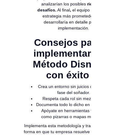
analizarían los posibles
riesgos y
desafíos.
Al final
,
el equipo elegiría la
estrategia más prometedora y la
desarrollaría en detalle para su
implementación.
Consejos para
implementar el
Método Disney
con éxito
Crea un entorno sin juicios durante la
fase del soñador.
Respeta cada rol sin mezclarlos.
Documenta todo lo dicho en cada fase.
Apóyate en herramientas visuales
como pizarras o mapas mentales.
Implementa esta metodología y transforma la
forma en que tu empresa resuelve problemas