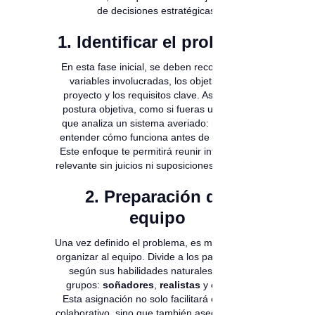
de decisiones estratégicas.
1. Identificar el problema
En esta fase inicial, se deben reconocer las
variables involucradas, los objetivos del
proyecto y los requisitos clave. Asume una
postura objetiva, como si fueras un técnico
que analiza un sistema averiado: necesitas
entender cómo funciona antes de repararlo.
Este enfoque te permitirá reunir información
relevante sin juicios ni suposiciones erróneas.
2. Preparación del
equipo
Una vez definido el problema, es momento de
organizar al equipo. Divide a los participantes
según sus habilidades naturales en tres
grupos:
soñadores
,
realistas
y
críticos
.
Esta asignación no solo facilitará el trabajo
colaborativo, sino que también asegurará que