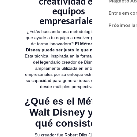
creatividad en
Magneto A
equipos
Entre em co
empresariales
Próximos l
¿Estás buscando una metodología creativa
que ayude a tu equipo a resolver problemas
de forma innovadora?
El Método Walt
Disney puede ser justo lo que necesitas.
Esta técnica, inspirada en la forma de pensar
del legendario creador de Disney, es
ampliamente utilizada en entornos
empresariales por su enfoque estructurado y
su capacidad para generar ideas realizables
desde múltiples perspectivas.
¿Qué es el Método
Walt Disney y en
qué consiste?
Su creador fue Robert Dilts (1994),