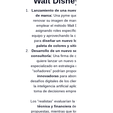
Walt Disney
Lanzamiento de una nueva imagen
de marca:
Una pyme que busca
renovar su imagen de marca puede
emplear el método Walt Disney,
asignando roles específicos a su
equipo y aprovechando la creatividad
para
diseñar un nuevo logotipo,
paleta de colores y sitio web.
Desarrollo de un nuevo servicio de
consultoría:
Una firma de consultoría
quiere lanzar un nuevo servicio
especializado en estrategia digital. Los
“soñadores” podrían proponer
ideas
innovadoras
para abordar los
desafíos digitales de los clientes, como
la inteligencia artificial aplicada a la
toma de decisiones empresariales.
Los “realistas” evaluarían la
viabilidad
técnica y financiera
de estas
propuestas, mientras que los “críticos”