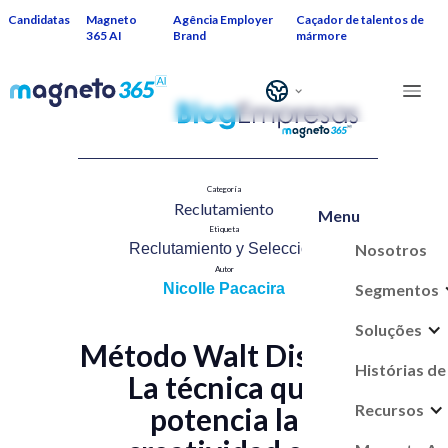
Candidatas
Magneto
Agência Employer
Caçador de talentos de
365 AI
Brand
mármore
Categoría
Reclutamiento​
Menu
Etiqueta
Nosotros
Reclutamiento y Selección​
Autor
Segmentos
Nicolle Pacacira
Soluções
Método Walt Disney:
Histórias de
La técnica que
Recursos
potencia la