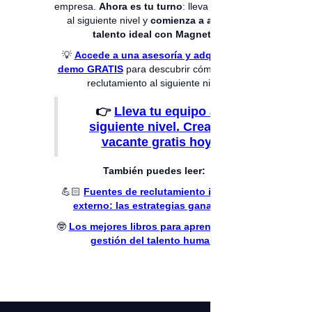
empresa.
Ahora es tu turno
: lleva tu proceso
al siguiente nivel y
comienza a atraer al
talento ideal con Magneto.
💡
Accede a una asesoría y adquiere un
demo GRATIS
para descubrir cómo llevar tu
reclutamiento al siguiente nivel.
👉
Lleva tu equipo al
siguiente nivel. Crea tu
vacante gratis hoy.
También puedes leer:
💪🏻
Fuentes de reclutamiento interno y
externo: las estrategias ganadoras
🤓
Los mejores libros para aprender sobre
gestión del talento humano