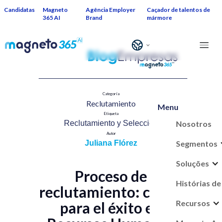
Candidatas
Magneto
Agência Employer
Caçador de talentos de
365 AI
Brand
mármore
Categoría
Reclutamiento​
Menu
Etiqueta
Nosotros
Reclutamiento y Selección​
Autor
Segmentos
Juliana Flórez
Soluções
Proceso de
Histórias de
reclutamiento: claves
Recursos
para el éxito en