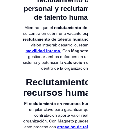
personal y reclutamiento
de talento humano
Mientras que el
reclutamiento de personal
se centra en cubrir una vacante específica, el
reclutamiento de talento humano
tiene una
visión integral: desarrollo, retención y
movilidad interna
.
Con
Magneto
, puedes
gestionar ambos enfoques en un mismo
sistema y potenciar la
valoración del talento
dentro de la organización.
Reclutamiento en
recursos humanos
El
reclutamiento en recursos humanos
es
un pilar clave para garantizar que cada
contratación aporte valor real a la
organización. Con Magneto puedes potenciar
este proceso con
atracción de talento con