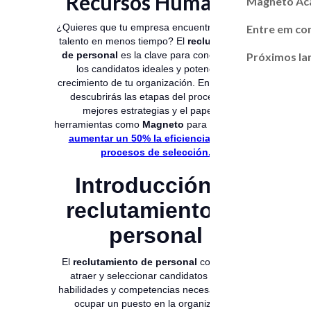
Recursos Humanos
Magneto A
¿Quieres que tu empresa encuentre al mejor
Entre em co
talento en menos tiempo? El
reclutamiento
de personal
es la clave para conectar con
Próximos l
los candidatos ideales y potenciar el
crecimiento de tu organización. En esta guía
descubrirás las etapas del proceso, las
mejores estrategias y el papel de
herramientas como
Magneto
para ayudarte
a
aumentar un 50% la eficiencia de tus
procesos de selección.
Introducción al
reclutamiento de
personal
El
reclutamiento de personal
consiste en
atraer y seleccionar candidatos con las
habilidades y competencias necesarias para
ocupar un puesto en la organización.