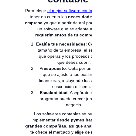
Para elegir
el mejor software contable
debes
tener en cuenta las
necesidades de tu
empresa
ya que a partir de ahí podrás elegir
un software que se adapte a los
requerimientos de tu compañía.
Evalúa tus necesidades
: Considera el
tamaño de tu empresa, el sector en el
que operas y los procesos contables
que debes cubrir.
Presupuesto
: Opta por un software
que se ajuste a tus posibilidades
financieras, incluyendo los costos de
suscripción o licencias.
Escalabilidad
: Asegúrate de que el
programa pueda crecer junto con tu
negocio.
Los softwares contables se pueden
implementar
desde pymes hasta las
grandes compañías,
así que analiza lo que
te ofrece el mercado y elige de manera