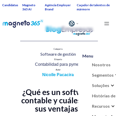
Candidatas
Magneto
Agência Employer
Caçador de talentos de
365 AI
Brand
mármore
Categoría
Software de gestión​
Menu
Etiqueta
Nosotros
Contabilidad para pymes​
Autor
Segmentos
Nicolle Pacacira
Soluções
¿Qué es un software
Histórias de
contable y cuáles son
Recursos
sus ventajas?