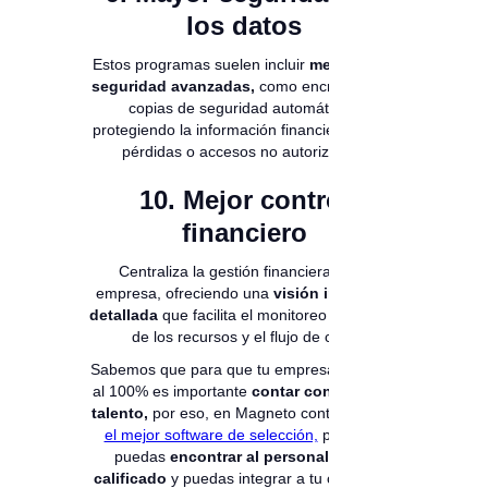
los datos
Estos programas suelen incluir
medidas de
seguridad avanzadas,
como encriptación y
copias de seguridad automáticas,
protegiendo la información financiera contra
pérdidas o accesos no autorizados.
10. Mejor control
financiero
Centraliza la gestión financiera de la
empresa, ofreciendo una
visión integral y
detallada
que facilita el monitoreo constante
de los recursos y el flujo de caja.
Sabemos que para que tu empresa funcione
al 100% es importante
contar con el mejor
talento,
por eso, en Magneto contamos con
el mejor software de selección,
para que
puedas
encontrar al personal mejor
calificado
y puedas integrar a tu compañía