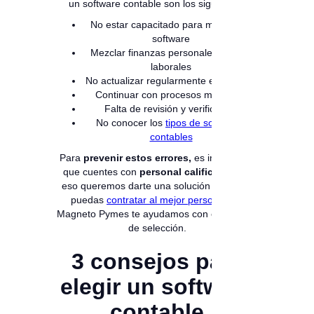
un software contable son los siguientes:
No estar capacitado para manejar el
software
Mezclar finanzas personales con las
laborales
No actualizar regularmente el software
Continuar con procesos manuales
Falta de revisión y verificación
No conocer los
tipos de softwares
contables
Para
prevenir estos errores,
es importante
que cuentes con
personal calificado,
por
eso queremos darte una solución para que
puedas
contratar al mejor personal,
en
Magneto Pymes te ayudamos con el proceso
de selección.
3 consejos para
elegir un software
contable