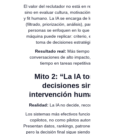
El valor del reclutador no está en revisar CVs,
sino en evaluar cultura, motivación, potencial
y fit humano. La IA se encarga de lo operativo
(filtrado, priorización, análisis), para que las
personas se enfoquen en lo que ninguna
máquina puede replicar: criterio, empatía y
toma de decisiones estratégicas.
Resultado real:
Más tiempo para
conversaciones de alto impacto, menos
tiempo en tareas repetitivas.
Mito 2: “La IA toma
decisiones sin
intervención humana”
Realidad:
La IA no decide, recomienda.
Los sistemas más efectivos funcionan como
copilotos, no como pilotos automáticos.
Presentan datos, rankings, patrones y alertas,
pero la decisión final sigue siendo humana.