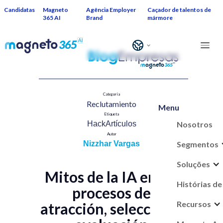
Candidatas
Magneto
Agência Employer
Caçador de talentos de
365 AI
Brand
mármore
Categoría
Reclutamiento​
Menu
Etiqueta
Nosotros
HackArtículos
Autor
Segmentos
Nizzhar Vargas
Soluções
Mitos de la IA en los
Histórias de
procesos de
Recursos
atracción, selección y