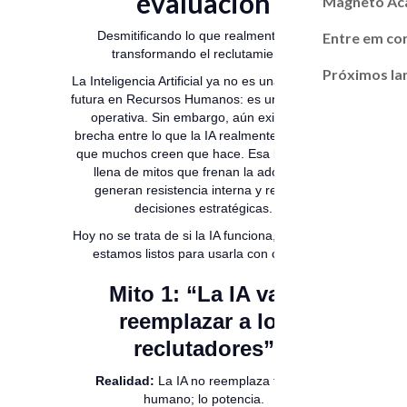
evaluación
Magneto A
Desmitificando lo que realmente está
Entre em co
transformando el reclutamiento.
Próximos l
La Inteligencia Artificial ya no es una promesa
futura en Recursos Humanos: es una realidad
operativa. Sin embargo, aún existe una
brecha entre lo que la IA realmente hace y lo
que muchos creen que hace. Esa brecha se
llena de mitos que frenan la adopción,
generan resistencia interna y retrasan
decisiones estratégicas.
Hoy no se trata de si la IA funciona, sino de si
estamos listos para usarla con criterio.
Mito 1: “La IA va a
reemplazar a los
reclutadores”
Realidad:
La IA no reemplaza talento
humano; lo potencia.