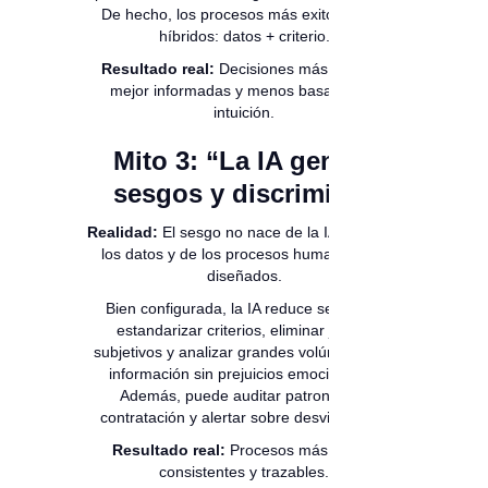
De hecho, los procesos más exitosos son
híbridos: datos + criterio.
Resultado real:
Decisiones más rápidas,
mejor informadas y menos basadas en
intuición.
Mito 3: “La IA genera
sesgos y discrimina”
Realidad:
El sesgo no nace de la IA, nace de
los datos y de los procesos humanos mal
diseñados.
Bien configurada, la IA reduce sesgos al
estandarizar criterios, eliminar juicios
subjetivos y analizar grandes volúmenes de
información sin prejuicios emocionales.
Además, puede auditar patrones de
contratación y alertar sobre desviaciones.
Resultado real:
Procesos más justos,
consistentes y trazables.