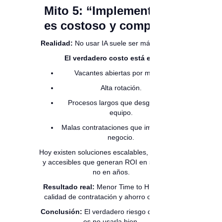
Mito 5: “Implementar IA
es costoso y complejo”
Realidad:
No usar IA suele ser más costoso.
El verdadero costo está en:
Vacantes abiertas por meses.
Alta rotación.
Procesos largos que desgastan al
equipo.
Malas contrataciones que impactan el
negocio.
Hoy existen soluciones escalables, modulares
y accesibles que generan ROI en semanas,
no en años.
Resultado real:
Menor Time to Hire, mejor
calidad de contratación y ahorro operativo.
Conclusión:
El verdadero riesgo de usar IA,
es no usarla bien.