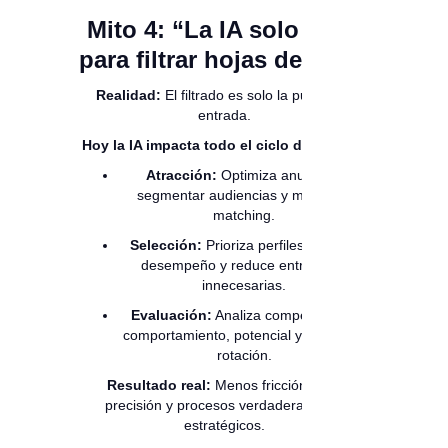
Mito 4: “La IA solo sirve
para filtrar hojas de vida”
Realidad:
El filtrado es solo la puerta de
entrada.
Hoy la IA impacta todo el ciclo de talento:
Atracción:
Optimiza anuncios,
segmentar audiencias y mejora el
matching.
Selección:
Prioriza perfiles, predice
desempeño y reduce entrevistas
innecesarias.
Evaluación:
Analiza competencias,
comportamiento, potencial y riesgo de
rotación.
Resultado real:
Menos fricción, más
precisión y procesos verdaderamente
estratégicos.