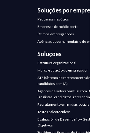
Soluções por empresa
Pequenos negócios
Empresas de médio porte
Ótimos empregadores
Agências governamentais e de emprego
Soluções
Estrutura organizacional
Marca e atração do empregador
ATS (Sistema de rastreamento de
candidatos com IA)
Agentes de seleção virtual com IA
(analistas, candidatos, referências)
Recrutamento em mídias sociais
Testes psicotécnicos
Evaluación de Desempeño y Gestión de
Objetivos
Tracking del Proceso de Selección