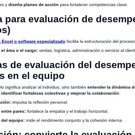
ces y
diseña planes de acción
para fortalecer competencias clave.
la para evaluación de desemp
os)
n Excel o software especializado
facilita la estructuración del proceso
el área o el cargo:
ventas, logística, administración o servicio al clien
as de evaluación del desemp
 en el equipo
lo significa analizar al individuo, sino también
entender la dinámica d
n
identificar fortalezas colectivas y mejorar la colaboración
:
ción:
impulsa la reflexión personal.
 entre pares:
fortalece la empatía y el trabajo horizontal.
 del equipo:
mide el rendimiento conjunto y la cohesión interna.
ión: convierte la evaluación 