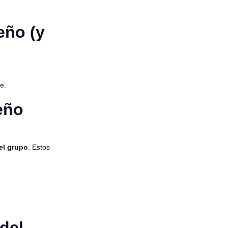
eño (y
.
te.
eño
el grupo
. Estos
del