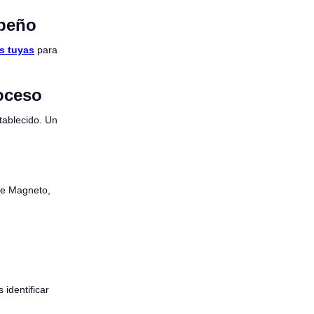
mpeño
as tuyas
para
roceso
tablecido. Un
de Magneto,
 identificar