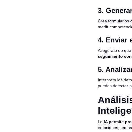
3. Genera
Crea formularios 
medir competencia
4. Enviar 
Asegúrate de que 
seguimiento cons
5. Analiza
Interpreta los dat
puedes detectar p
Análisi
Intelige
La
IA permite pro
emociones, temas 