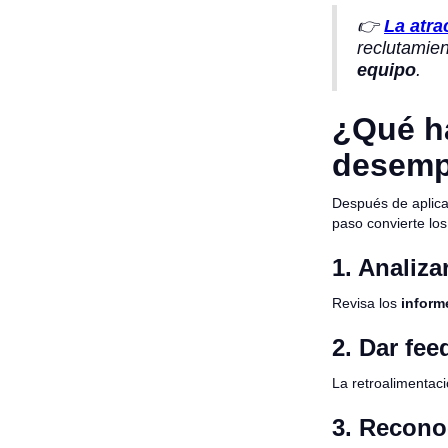
👉
La atra
reclutamien
equipo
.
¿Qué ha
desem
Después de aplica
paso convierte los
1. Analiza
Revisa los
informe
2. Dar fee
La retroalimentac
3. Recono