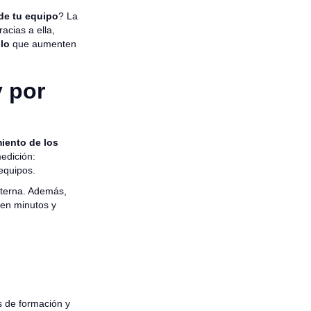
 de tu equipo
? La
acias a ella,
llo
que aumenten
 por
miento de los
edición:
 equipos.
interna. Además,
 en minutos y
as de formación y