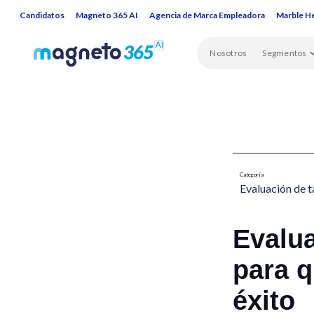
Candidatos
Magneto 365 AI
Agencia de Marca Empleadora
Marble H
Nosotros
Segmentos
Categoría
Evaluación de t
Evalu
para q
éxito