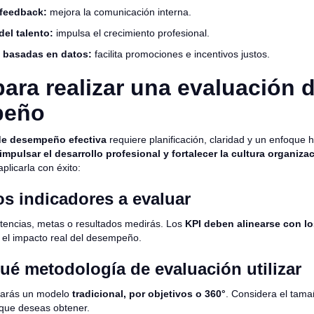
 feedback:
mejora la comunicación interna.
del talento:
impulsa el crecimiento profesional.
 basadas en datos:
facilita promociones e incentivos justos.
ara realizar una evaluación d
peño
de desempeño efectiva
requiere planificación, claridad y un enfoqu
impulsar el desarrollo profesional y fortalecer la cultura organiza
plicarla con éxito:
los indicadores a evaluar
encias, metas o resultados medirás. Los
KPI deben alinearse con lo
r el impacto real del desempeño.
qué metodología de evaluación utilizar
icarás un modelo
tradicional, por objetivos o 360°
. Considera el tama
e que deseas obtener.