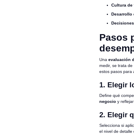
Cultura de
Desarrollo 
Decisiones
Pasos p
desem
Una
evaluación 
medir, se trata de
estos pasos para a
1. Elegir 
Define qué compet
negocio
y refleja
2. Elegir 
Selecciona si apl
el nivel de detall