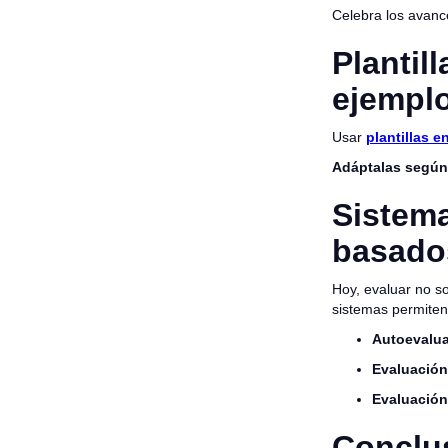
Celebra los avan
Plantil
ejempl
Usar
plantillas e
Adáptalas según 
Sistem
basados
Hoy, evaluar no so
sistemas permite
Autoevalua
Evaluación
Evaluación
Conclus