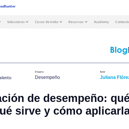
eadhunter
Soluciones
Casos de éxito
Recursos
Academy
Contact
Etiqueta
Autor
alent​o
Desempeño
Juliana Flóre
ación de desempeño: qué
ué sirve y cómo aplicarl