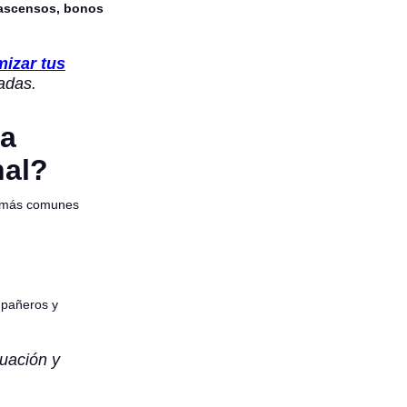
 ascensos, bonos
izar tus
adas.
na
nal?
os más comunes
ompañeros y
uación y