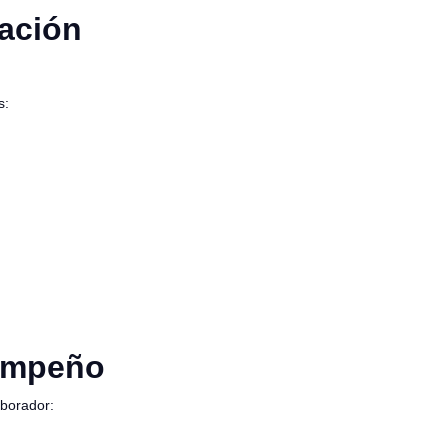
ación
s:
sempeño
aborador: