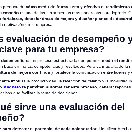
as preguntado
cómo medir de forma justa y efectiva el rendimiento
desempeño
es una de las herramientas más poderosas para lograrlo. Gr
ar fortalezas, detectar áreas de mejora y diseñar planes de desarro
 la motivación en tu empresa.
s evaluación de desempeño y
clave para tu empresa?
e desempeño
es un proceso estructurado que permite
medir el rendi
n base en metas, competencias y resultados. Pero va más allá de la m
ltura de mejora continua
y fortalece la comunicación entre líderes y
mente impulsa la productividad, la retención del talento y la movilidad 
mo
Magneto
te permiten automatizar este proceso
, generar reportes
recisos que facilitan la toma de decisiones.
ué sirve una evaluación del
peño?
e para detectar el potencial de cada colaborador
, identificar brech