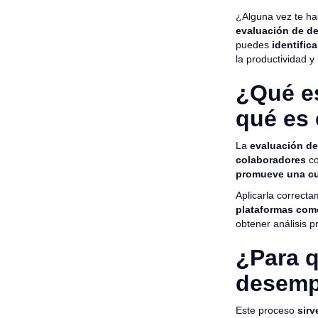
¿Alguna vez te h
evaluación de 
puedes
identific
la productividad y
¿Qué e
qué es 
La
evaluación d
colaboradores
co
promueve una cu
Aplicarla correcta
plataformas co
obtener análisis p
¿Para q
desem
Este proceso
sirv