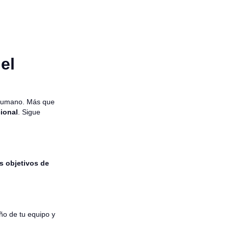
el
e humano. Más que
cional
. Sigue
s objetivos de
ño de tu equipo y