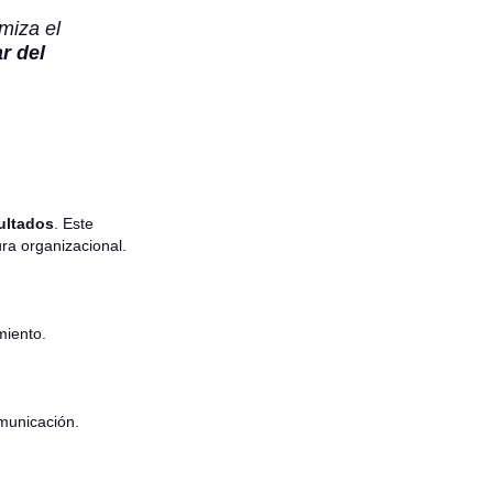
imiza el
r del
sultados
. Este
ra organizacional.
miento.
municación.