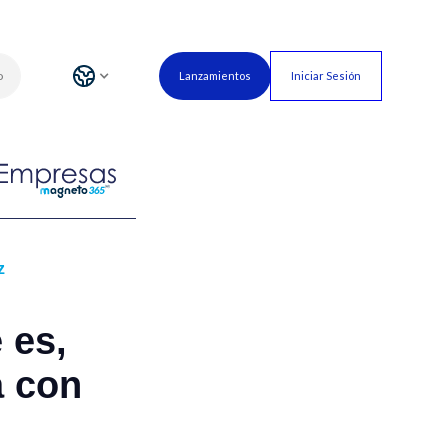
o
Lanzamientos
Iniciar Sesión
z
 es,
a con