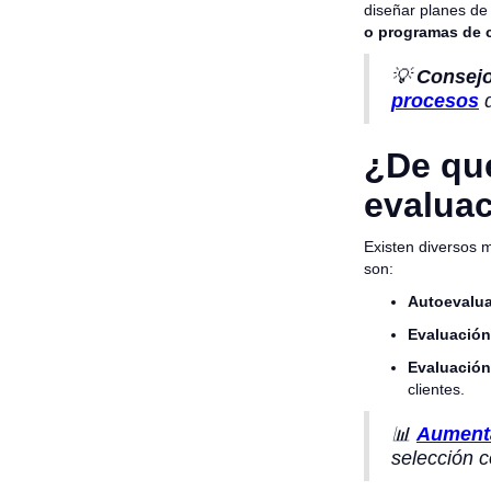
diseñar planes de
o programas de 
💡
Consejo
procesos
¿De qué
evalua
Existen diversos 
son:
Autoevalua
Evaluación
Evaluación
clientes.
📊
Aumenta
selección c