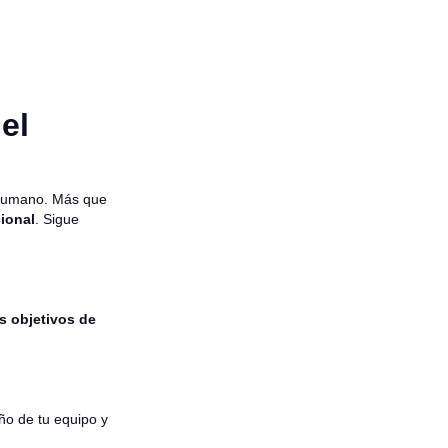
el
e humano. Más que
cional
. Sigue
s objetivos de
ño de tu equipo y