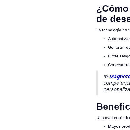
¿Cómo a
de des
La tecnología ha 
Automatizar
Generar rep
Evitar sesgo
Conectar re
✨
Magneto 
competencia
personaliz
Benefic
Una evaluación bi
Mayor prod