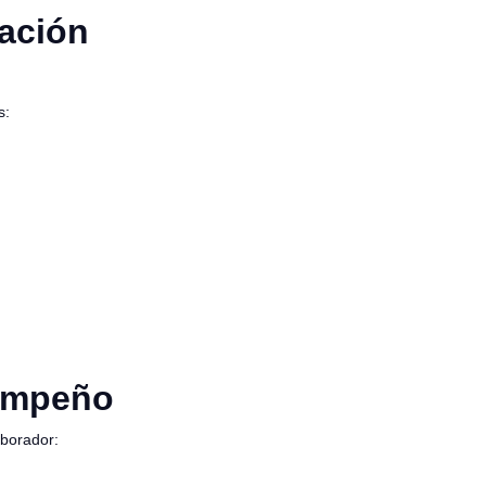
ación
s:
sempeño
aborador: