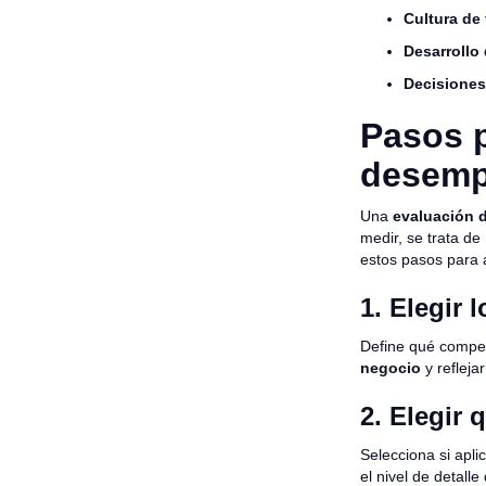
Cultura de
Desarrollo 
Decisiones
Pasos p
desem
Una
evaluación 
medir, se trata de
estos pasos para a
1. Elegir 
Define qué compet
negocio
y refleja
2. Elegir 
Selecciona si apl
el nivel de detall