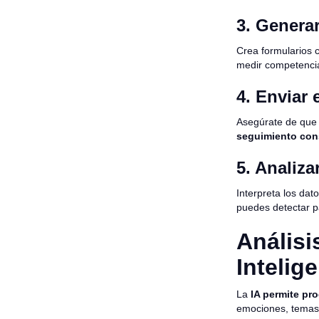
3. Genera
Crea formularios 
medir competencia
4. Enviar 
Asegúrate de que 
seguimiento cons
5. Analiza
Interpreta los dat
puedes detectar p
Análisi
Intelige
La
IA permite pro
emociones, temas 