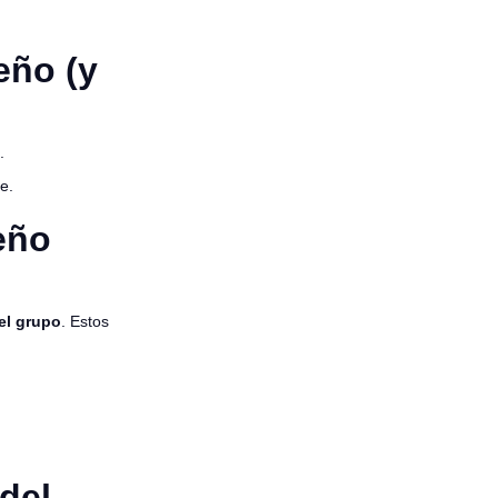
eño (y
.
te.
eño
el grupo
. Estos
del