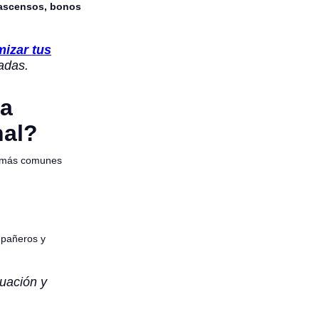
 ascensos, bonos
izar tus
adas.
na
nal?
os más comunes
ompañeros y
uación y