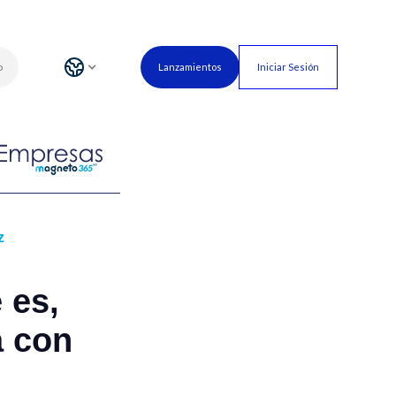
o
Lanzamientos
Iniciar Sesión
z
 es,
a con