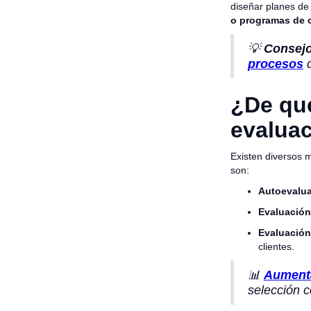
diseñar planes de
o programas de 
💡
Consejo
procesos
¿De qué
evalua
Existen diversos 
son:
Autoevalua
Evaluación
Evaluación
clientes.
📊
Aumenta
selección c