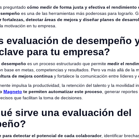
as preguntado
cómo medir de forma justa y efectiva el rendimiento
desempeño
es una de las herramientas más poderosas para lograrlo. Gr
ar fortalezas, detectar áreas de mejora y diseñar planes de desarro
 la motivación en tu empresa.
s evaluación de desempeño y
clave para tu empresa?
e desempeño
es un proceso estructurado que permite
medir el rendi
n base en metas, competencias y resultados. Pero va más allá de la m
ltura de mejora continua
y fortalece la comunicación entre líderes y
mente impulsa la productividad, la retención del talento y la movilidad 
mo
Magneto
te permiten automatizar este proceso
, generar reportes
recisos que facilitan la toma de decisiones.
ué sirve una evaluación del
peño?
e para detectar el potencial de cada colaborador
, identificar brech