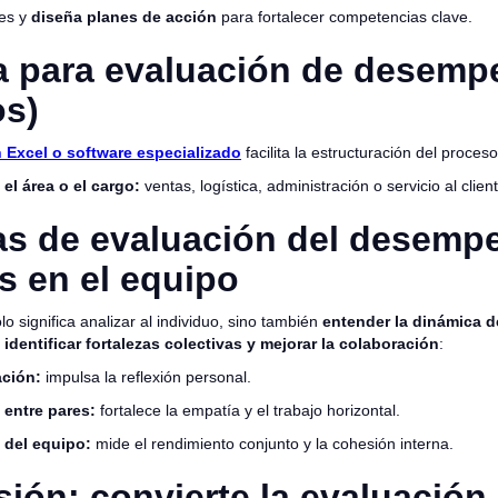
ces y
diseña planes de acción
para fortalecer competencias clave.
la para evaluación de desemp
os)
n Excel o software especializado
facilita la estructuración del proceso
el área o el cargo:
ventas, logística, administración o servicio al clien
as de evaluación del desemp
 en el equipo
lo significa analizar al individuo, sino también
entender la dinámica d
n
identificar fortalezas colectivas y mejorar la colaboración
:
ción:
impulsa la reflexión personal.
 entre pares:
fortalece la empatía y el trabajo horizontal.
 del equipo:
mide el rendimiento conjunto y la cohesión interna.
ión: convierte la evaluación 