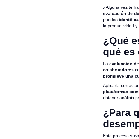
¿Alguna vez te h
evaluación de 
puedes
identific
la productividad y
¿Qué e
qué es 
La
evaluación d
colaboradores
co
promueve una cu
Aplicarla correcta
plataformas co
obtener análisis p
¿Para q
desem
Este proceso
sirv