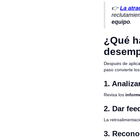
👉
La atra
reclutamien
equipo
.
¿Qué ha
desem
Después de aplica
paso convierte los
1. Analiza
Revisa los
informe
2. Dar fee
La retroalimentac
3. Recono