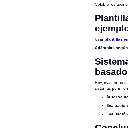
Celebra los avan
Plantil
ejempl
Usar
plantillas e
Adáptalas según 
Sistem
basados
Hoy, evaluar no so
sistemas permite
Autoevalua
Evaluación
Evaluación
Conclus