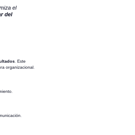
imiza el
r del
sultados
. Este
ra organizacional.
miento.
municación.