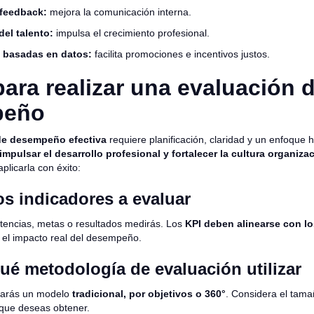
 feedback:
mejora la comunicación interna.
del talento:
impulsa el crecimiento profesional.
 basadas en datos:
facilita promociones e incentivos justos.
ara realizar una evaluación d
peño
de desempeño efectiva
requiere planificación, claridad y un enfoqu
impulsar el desarrollo profesional y fortalecer la cultura organiza
plicarla con éxito:
los indicadores a evaluar
encias, metas o resultados medirás. Los
KPI deben alinearse con lo
r el impacto real del desempeño.
qué metodología de evaluación utilizar
icarás un modelo
tradicional, por objetivos o 360°
. Considera el tama
e que deseas obtener.