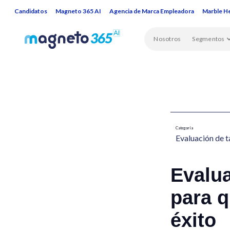
Candidatos
Magneto 365 AI
Agencia de Marca Empleadora
Marble H
Nosotros
Segmentos
Categoría
Evaluación de t
Evalu
para q
éxito