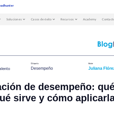
eadhunter
Soluciones
Casos de éxito
Recursos
Academy
Contact
Etiqueta
Autor
alent​o
Desempeño
Juliana Flóre
ación de desempeño: qué
ué sirve y cómo aplicarl