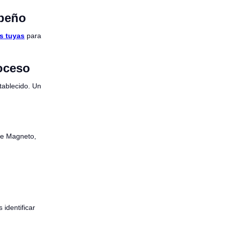
mpeño
as tuyas
para
roceso
tablecido. Un
de Magneto,
 identificar