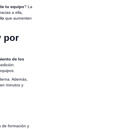
 de tu equipo
? La
acias a ella,
llo
que aumenten
 por
miento de los
edición:
 equipos.
interna. Además,
 en minutos y
as de formación y