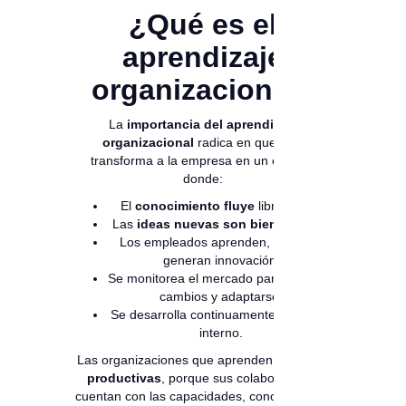
¿Qué es el
aprendizaje
organizacional?
La
importancia del aprendizaje
organizacional
radica en que este
transforma a la empresa en un espacio
donde:
El
conocimiento fluye
libremente.
Las
ideas nuevas son bienvenidas
.
Los empleados aprenden, crecen y
generan innovación.
Se monitorea el mercado para anticipar
cambios y adaptarse.
Se desarrolla continuamente el talento
interno.
Las organizaciones que aprenden
son más
productivas
, porque sus colaboradores
cuentan con las capacidades, conocimientos