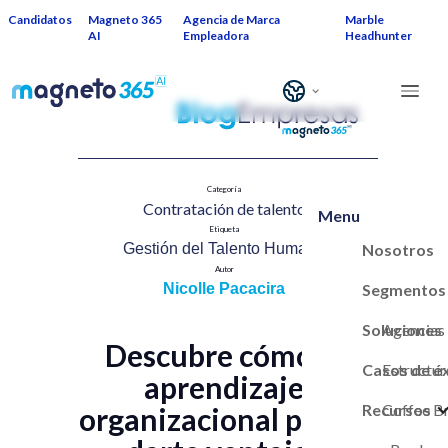
Candidatos
Magneto 365
Agencia de Marca
Marble
AI
Empleadora
Headhunter
Categoría
Contratación de talent​o
Menu
Etiqueta
Nosotros
Gestión del Talento Humano​
Autor
Segmentos
Nicolle Pacacira
Soluciones
Agencias
Descubre cómo el
Casos de é
Estructur
aprendizaje
Recursos
Marca Em
Coffee B
organizacional puede