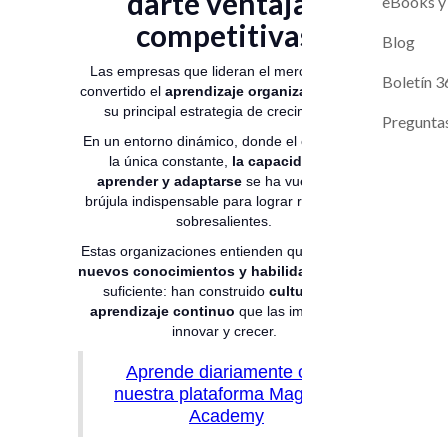
darte ventajas
Magneto A
Evaluaci
eBooks y
competitivas
Contacto
Blog
Las empresas que lideran el mercado han
Próximos L
Boletín 3
convertido el
aprendizaje organizacional
en
su principal estrategia de crecimiento.
Pregunta
En un entorno dinámico, donde el cambio es
la única constante,
la capacidad de
aprender y adaptarse
se ha vuelto una
brújula indispensable para lograr resultados
sobresalientes.
Estas organizaciones entienden que
adquirir
nuevos conocimientos y habilidades
no es
suficiente: han construido
culturas de
aprendizaje continuo
que las impulsan a
innovar y crecer.
Aprende diariamente con
nuestra plataforma Magneto
Academy