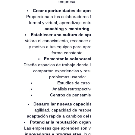
empresa.
Crear oportunidades de aprendizaje:
Proporciona a tus colaboradores formación
formal y virtual, aprendizaje entre pares,
coaching
y
mentoring
.
Establecer una cultura de aprendizaje:
Valora el conocimiento, reconoce el esfuerzo
y motiva a tus equipos para aprender de
forma constante.
Fomentar la colaboración
Diseña espacios de trabajo donde los equipos
compartan experiencias y resuelvan
problemas usando:
Estudios de caso
Análisis retrospectivos
Centros de pensamiento
Desarrollar nuevas capacidades:
En
agilidad, capacidad de respuesta y
adaptación rápida a cambios del mercado.
Potenciar la reputación organizacional:
Las empresas que aprenden son vistas como
innovadoras y progresistas
, lo que atrae a