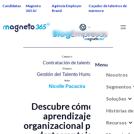
Candidatas
Magneto
Agência Employer
Caçador de talentos de
365 AI
Brand
mármore
Categoría
Contratación de talent​o
Menu
Etiqueta
Nosotros
Gestión del Talento Humano​
Autor
Segmentos
Nicolle Pacacira
Soluções
Descubre cómo el
Histórias de
aprendizaje
Recursos
organizacional puede