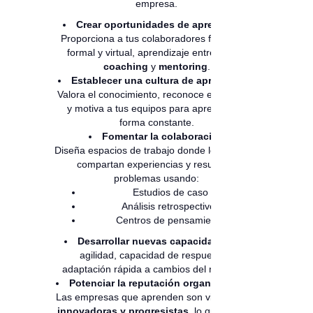
empresa.
Crear oportunidades de aprendizaje:
Proporciona a tus colaboradores formación
formal y virtual, aprendizaje entre pares,
coaching
y
mentoring
.
Establecer una cultura de aprendizaje:
Valora el conocimiento, reconoce el esfuerzo
y motiva a tus equipos para aprender de
forma constante.
Fomentar la colaboración
Diseña espacios de trabajo donde los equipos
compartan experiencias y resuelvan
problemas usando:
Estudios de caso
Análisis retrospectivos
Centros de pensamiento
Desarrollar nuevas capacidades:
En
agilidad, capacidad de respuesta y
adaptación rápida a cambios del mercado.
Potenciar la reputación organizacional:
Las empresas que aprenden son vistas como
innovadoras y progresistas
, lo que atrae a