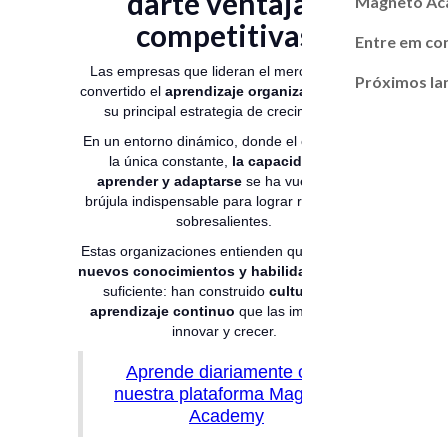
darte ventajas
Magneto A
competitivas
Entre em co
Las empresas que lideran el mercado han
Próximos l
convertido el
aprendizaje organizacional
en
su principal estrategia de crecimiento.
En un entorno dinámico, donde el cambio es
la única constante,
la capacidad de
aprender y adaptarse
se ha vuelto una
brújula indispensable para lograr resultados
sobresalientes.
Estas organizaciones entienden que
adquirir
nuevos conocimientos y habilidades
no es
suficiente: han construido
culturas de
aprendizaje continuo
que las impulsan a
innovar y crecer.
Aprende diariamente con
nuestra plataforma Magneto
Academy