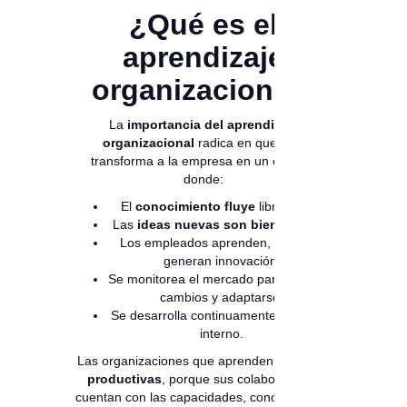
¿Qué es el
aprendizaje
organizacional?
La
importancia del aprendizaje
organizacional
radica en que este
transforma a la empresa en un espacio
donde:
El
conocimiento fluye
libremente.
Las
ideas nuevas son bienvenidas
.
Los empleados aprenden, crecen y
generan innovación.
Se monitorea el mercado para anticipar
cambios y adaptarse.
Se desarrolla continuamente el talento
interno.
Las organizaciones que aprenden
son más
productivas
, porque sus colaboradores
cuentan con las capacidades, conocimientos