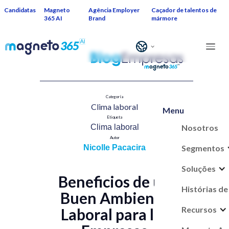
Candidatas
Magneto
Agência Employer
Caçador de talentos de
365 AI
Brand
mármore
Categoría
Clima laboral​
Menu
Etiqueta
Nosotros
Clima laboral
Autor
Segmentos
Nicolle Pacacira
Soluções
Beneficios de un
Histórias de
Buen Ambiente
Recursos
Laboral para las