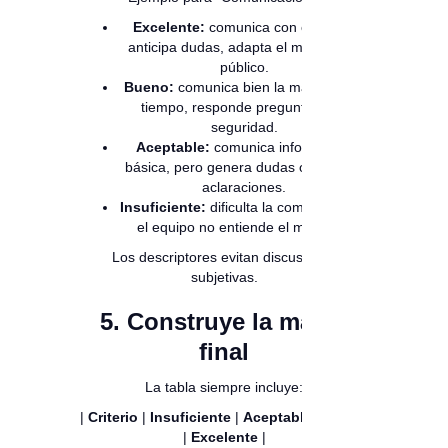
Excelente:
comunica con claridad,
anticipa dudas, adapta el mensaje al
público.
Bueno:
comunica bien la mayoría del
tiempo, responde preguntas con
seguridad.
Aceptable:
comunica información
básica, pero genera dudas o requiere
aclaraciones.
Insuficiente:
dificulta la comunicación;
el equipo no entiende el mensaje.
Los descriptores evitan discusiones
subjetivas.
5. Construye la matriz
final
La tabla siempre incluye:
|
Criterio
|
Insuficiente
|
Aceptable
|
Bueno
|
Excelente
|