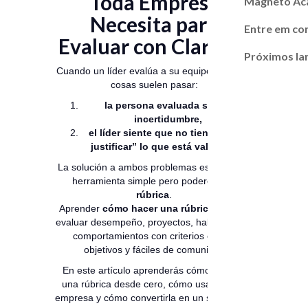
Toda Empresa
Magneto A
Necesita para
Entre em co
Evaluar con Claridad
Próximos l
Cuando un líder evalúa a su equipo, hay dos
cosas suelen pasar:
la persona evaluada siente
incertidumbre,
el líder siente que no tiene “cómo
justificar” lo que está valorando.
La solución a ambos problemas está en una
herramienta simple pero poderosa:
la
rúbrica
.
Aprender
cómo hacer una rúbrica
permite
evaluar desempeño, proyectos, habilidades y
comportamientos con criterios claros,
objetivos y fáciles de comunicar.
En este artículo aprenderás cómo realizar
una rúbrica desde cero, cómo usarla en tu
empresa y cómo convertirla en un sistema de