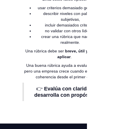
usar criterios demasiado generales,
describir niveles con palabras
subjetivas,
incluir demasiados criterios,
no validar con otros líderes,
crear una rúbrica que nadie usa
realmente.
Una rúbrica debe ser
breve, útil y fácil de
aplicar
.
Una buena rúbrica ayuda a evaluar mejor,
pero una empresa crece cuando evalúa con
coherencia desde el primer día.
👉
Evalúa con claridad,
desarrolla con propósito.