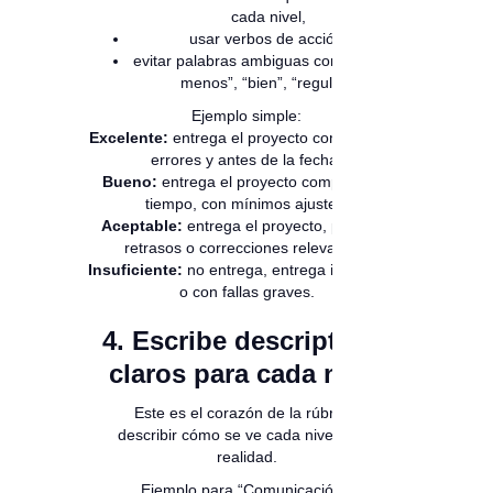
cada nivel,
usar verbos de acción,
evitar palabras ambiguas como “más o
menos”, “bien”, “regular”.
Ejemplo simple:
Excelente:
entrega el proyecto completo, sin
errores y antes de la fecha.
Bueno:
entrega el proyecto completo y a
tiempo, con mínimos ajustes.
Aceptable:
entrega el proyecto, pero con
retrasos o correcciones relevantes.
Insuficiente:
no entrega, entrega incompleto
o con fallas graves.
4. Escribe descriptores
claros para cada nivel
Este es el corazón de la rúbrica:
describir cómo se ve cada nivel en la
realidad.
Ejemplo para “Comunicación”: