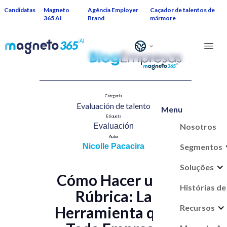
Candidatas
Magneto
Agência Employer
Caçador de talentos de
365 AI
Brand
mármore
Categoría
Evaluación de talent​o
Menu
Etiqueta
Nosotros
Evaluación
Autor
Segmentos
Nicolle Pacacira
Soluções
Cómo Hacer una
Histórias de
Rúbrica: La
Recursos
Herramienta que