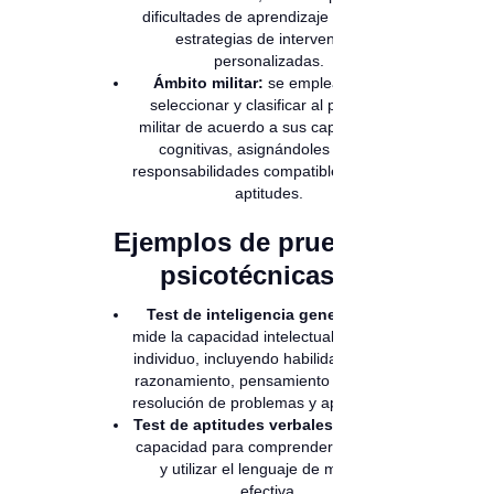
dificultades de aprendizaje y diseñar
estrategias de intervención
personalizadas.
Ámbito militar:
se emplean para
seleccionar y clasificar al personal
militar de acuerdo a sus capacidades
cognitivas, asignándoles roles y
responsabilidades compatibles con sus
aptitudes.
Ejemplos de pruebas
psicotécnicas
Test de inteligencia general (CI):
mide la capacidad intelectual global del
individuo, incluyendo habilidades como
razonamiento, pensamiento abstracto,
resolución de problemas y aprendizaje.
Test de aptitudes verbales:
evalúa la
capacidad para comprender, procesar
y utilizar el lenguaje de manera
efectiva.