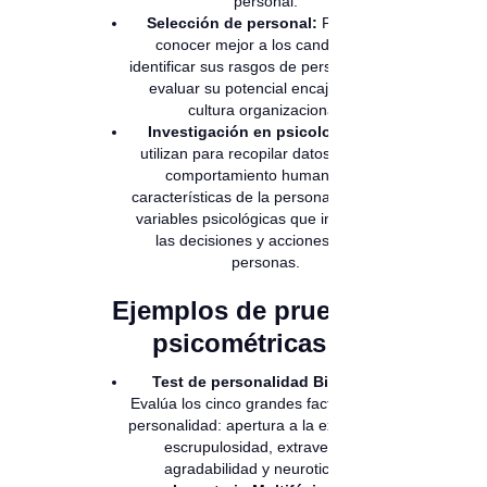
personal.
Selección de personal:
Permiten
conocer mejor a los candidatos,
identificar sus rasgos de personalidad y
evaluar su potencial encaje con la
cultura organizacional.
Investigación en psicología:
Se
utilizan para recopilar datos sobre el
comportamiento humano, las
características de la personalidad y las
variables psicológicas que influyen en
las decisiones y acciones de las
personas.
Ejemplos de pruebas
psicométricas:
Test de personalidad Big Five:
Evalúa los cinco grandes factores de la
personalidad: apertura a la experiencia,
escrupulosidad, extraversión,
agradabilidad y neuroticismo.