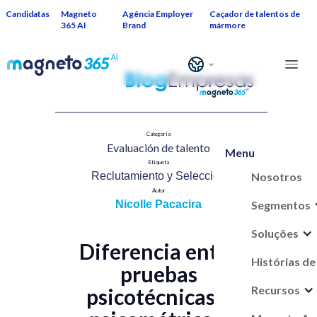
Candidatas
Magneto
Agência Employer
Caçador de talentos de
365 AI
Brand
mármore
Categoría
Evaluación de talent​o
Menu
Etiqueta
Nosotros
Reclutamiento y Selección​
Autor
Segmentos
Nicolle Pacacira
Soluções
Diferencia entre
Histórias de
pruebas
Recursos
psicotécnicas y