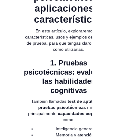
aplicaciones y
características
En este artículo, exploraremos las
características, usos y ejemplos de cada tipo
de prueba, para que tengas claro cuándo y
cómo utilizarlas.
1. Pruebas
psicotécnicas: evaluando
las habilidades
cognitivas
También llamadas
test de aptitud
, las
pruebas psicotécnicas
miden
principalmente
capacidades cognitivas
,
como:
Inteligencia general
Memoria y atención