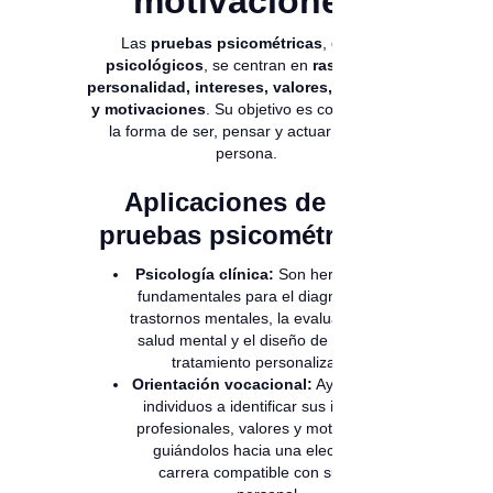
motivaciones
Las
pruebas psicométricas
, o
test
psicológicos
, se centran en
rasgos de
personalidad, intereses, valores, actitudes
y motivaciones
. Su objetivo es comprender
la forma de ser, pensar y actuar de una
persona.
Aplicaciones de las
pruebas psicométricas:
Psicología clínica:
Son herramientas
fundamentales para el diagnóstico de
trastornos mentales, la evaluación de la
salud mental y el diseño de planes de
tratamiento personalizados.
Orientación vocacional:
Ayudan a los
individuos a identificar sus intereses
profesionales, valores y motivaciones,
guiándolos hacia una elección de
carrera compatible con su perfil