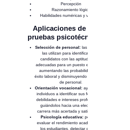
Percepción
Razonamiento lógico
Habilidades numéricas y verbales
Aplicaciones de las
pruebas psicotécnicas
Selección de personal:
las empresas
las utilizan para identificar a los
candidatos con las aptitudes más
adecuadas para un puesto específico,
aumentando las probabilidades de
éxito laboral y disminuyendo la rotación
de personal.
Orientación vocacional:
ayudan a los
individuos a identificar sus fortalezas,
debilidades e intereses profesionales,
guiándolos hacia una elección de
carrera más acertada y satisfactoria.
Psicología educativa:
permiten
evaluar el rendimiento académico de
los estudiantes, detectar posibles