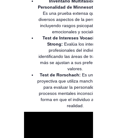
Inventario Multifásico de
Personalidad de Minnesota (MMPI):
Es una prueba extensa que mide
diversos aspectos de la personalidad,
incluyendo rasgos psicopatológicos,
emocionales y sociales.
Test de Intereses Vocacionales
Strong:
Evalúa los intereses
profesionales del individuo,
identificando las áreas de trabajo que
más se ajustan a sus preferencias y
valores.
Test de Rorschach:
Es una prueba
proyectiva que utiliza manchas de tinta
para evaluar la personalidad, los
procesos mentales inconscientes y la
forma en que el individuo afronta la
realidad.