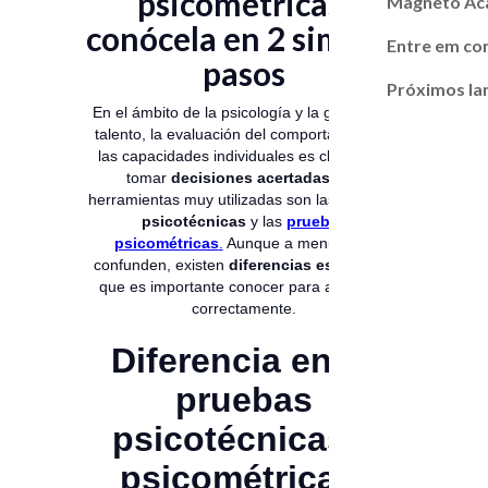
psicométricas:
Magneto A
conócela en 2 simples
Entre em co
pasos
Próximos l
En el ámbito de la psicología y la gestión de
talento, la evaluación del comportamiento y
las capacidades individuales es clave para
tomar
decisiones acertadas
.Dos
herramientas muy utilizadas son las
pruebas
psicotécnicas
y las
pruebas
psicométricas
.
Aunque a menudo se
confunden, existen
diferencias esenciales
que es importante conocer para aplicarlas
correctamente.
Diferencia entre
pruebas
psicotécnicas y
psicométricas: