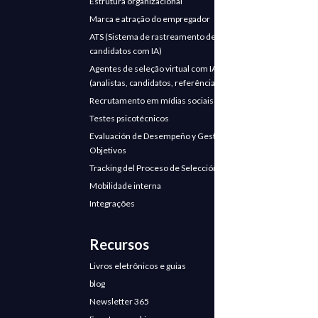
Estrutura organizacional
Marca e atração do empregador
ATS (Sistema de rastreamento de
candidatos com IA)
Agentes de seleção virtual com IA
(analistas, candidatos, referências)
Recrutamento em mídias sociais
Testes psicotécnicos
Evaluación de Desempeño y Gestión de
Objetivos
Tracking del Proceso de Selección
Mobilidade interna
Integrações
Recursos
Livros eletrônicos e guias
blog
Newsletter 365