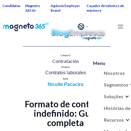
Candidatas
Magneto
Agência Employer
Caçador de talentos de
365 AI
Brand
mármore
Categoría
Contratación​
Menu
Etiqueta
Nosotros
Contratos laborales​
Autor
Segmentos
Nicolle Pacacira
Soluções
Formato de contrato
Histórias de
indefinido: Guía
Recursos
completa