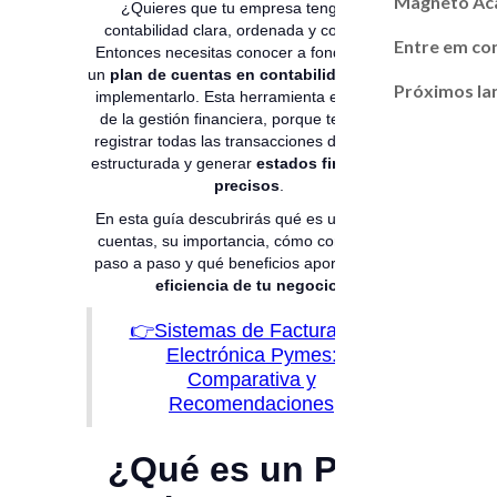
Magneto A
¿Quieres que tu empresa tenga una
contabilidad clara, ordenada y confiable?
Entre em co
Entonces necesitas conocer a fondo qué es
un
plan de cuentas en contabilidad
y cómo
Próximos l
implementarlo. Esta herramienta es la base
de la gestión financiera, porque te permite
registrar todas las transacciones de manera
estructurada y generar
estados financieros
precisos
.
En esta guía descubrirás qué es un plan de
cuentas, su importancia, cómo configurarlo
paso a paso y qué beneficios aporta para la
eficiencia de tu negocio
.
👉Sistemas de Facturación
Electrónica Pymes:
Comparativa y
Recomendaciones
¿Qué es un Plan