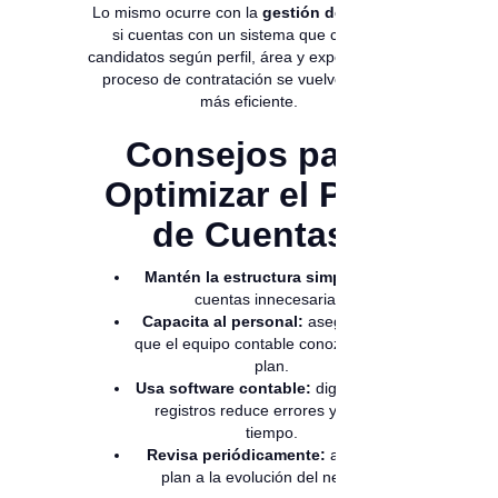
Lo mismo ocurre con la
gestión de talento
;
si cuentas con un sistema que clasifica
candidatos según perfil, área y experiencia, el
proceso de contratación se vuelve mucho
más eficiente.
Consejos para
Optimizar el Plan
de Cuentas
Mantén la estructura simple:
evita
cuentas innecesarias.
Capacita al personal:
asegúrate de
que el equipo contable conozca bien el
plan.
Usa software contable:
digitalizar los
registros reduce errores y ahorra
tiempo.
Revisa periódicamente:
adapta tu
plan a la evolución del negocio.