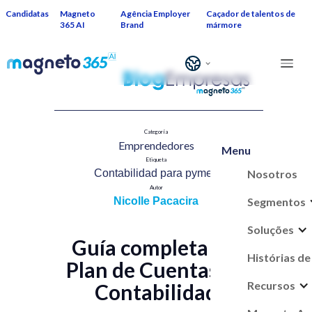
Candidatas
Magneto
Agência Employer
Caçador de talentos de
365 AI
Brand
mármore
Categoría
Emprendedores​
Menu
Etiqueta
Nosotros
Contabilidad para pymes​
Autor
Segmentos
Nicolle Pacacira
Soluções
Guía completa del
Histórias de
Plan de Cuentas en
Recursos
Contabilidad