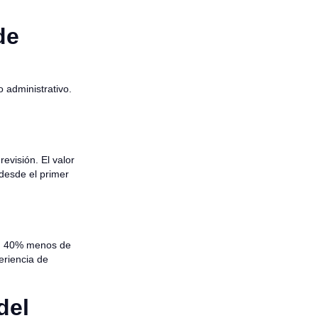
de
o administrativo.
evisión. El valor
 desde el primer
 un 40% menos de
eriencia de
del