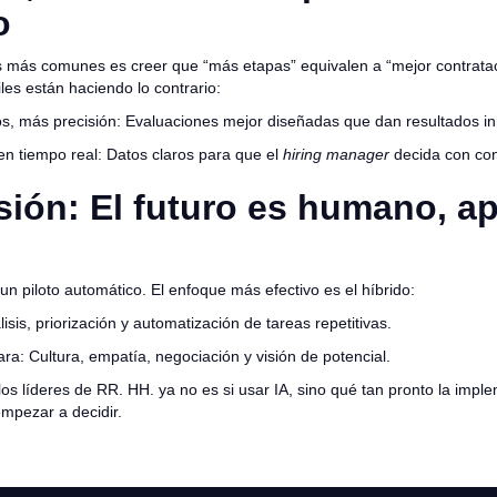
o
s más comunes es creer que “más etapas” equivalen a “mejor contratac
es están haciendo lo contrario:
, más precisión: Evaluaciones mejor diseñadas que dan resultados 
en tiempo real: Datos claros para que el
hiring manager
decida con con
ión: El futuro es humano, a
un piloto automático. El enfoque más efectivo es el híbrido:
lisis, priorización y automatización de tareas repetitivas.
a: Cultura, empatía, negociación y visión de potencial.
os líderes de RR. HH. ya no es si usar IA, sino qué tan pronto la imp
empezar a decidir.