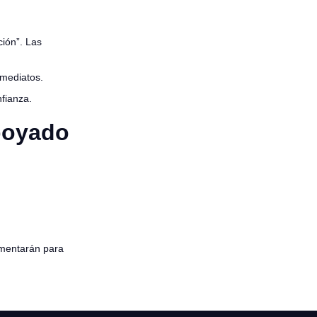
ión”. Las
inmediatos.
fianza.
poyado
lementarán para