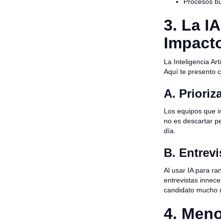
Procesos bu
3. La I
Impact
La Inteligencia Art
Aquí te presento 
A. Prioriz
Los equipos que in
no es descartar pe
día.
B. Entrevi
Al usar IA para r
entrevistas innece
candidato mucho 
4. Meno