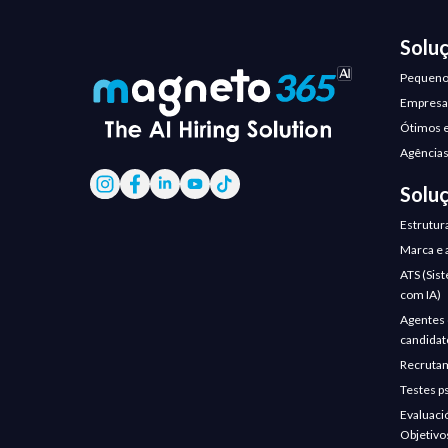
Solu
Pequeno
Empresas
Ótimos 
Agências
Solu
Estrutur
Marca e 
ATS (Sis
com IA)
Agentes d
candidat
Recrutam
Testes p
Evaluaci
Objetivo