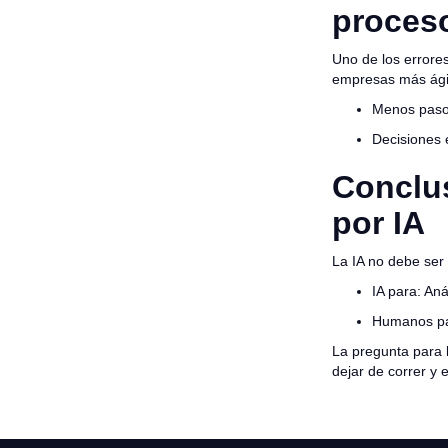
proces
Uno de los errore
empresas más ágil
Menos pasos
Decisiones 
Conclus
por IA
La IA no debe ser 
IA para: Aná
Humanos par
La pregunta para l
dejar de correr y 