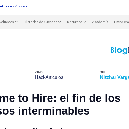
entos de mármore
Soluções
Histórias de sucesso
Recursos
Academia
Entre em
Etiqueta
Autor
HackArtículos
Nizzhar Varg
ime to Hire: el fin de los
sos interminables