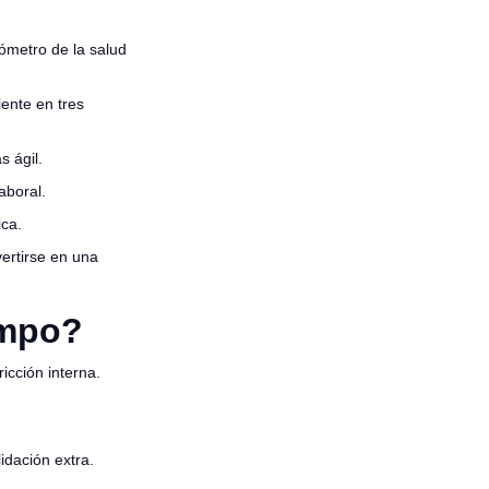
ómetro de la salud
ente en tres
ás ágil.
laboral.
gica.
ertirse en una
empo?
ricción interna.
lidación extra.