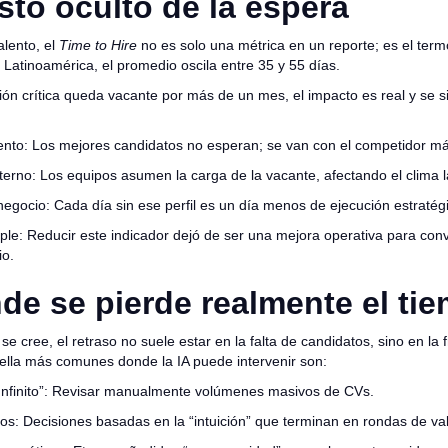
osto oculto de la espera
alento, el
Time to Hire
no es solo una métrica en un reporte; es el term
 Latinoamérica, el promedio oscila entre 35 y 55 días.
ón crítica queda vacante por más de un mes, el impacto es real y se si
ento: Los mejores candidatos no esperan; se van con el competidor m
terno: Los equipos asumen la carga de la vacante, afectando el clima 
negocio: Cada día sin ese perfil es un día menos de ejecución estraté
ple: Reducir este indicador dejó de ser una mejora operativa para conv
cio.
de se pierde realmente el ti
se cree, el retraso no suele estar en la falta de candidatos, sino en la f
tella más comunes donde la IA puede intervenir son:
o Infinito”: Revisar manualmente volúmenes masivos de CVs.
tos: Decisiones basadas en la “intuición” que terminan en rondas de va