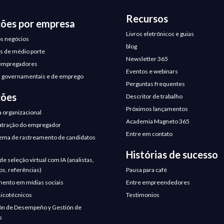
Recursos
ções por empresa
Livros eletrônicos e guias
s negócios
blog
 de médio porte
Newsletter 365
empregadores
Eventos e webinars
 governamentais e de emprego
Perguntas frequentes
ções
Descritor de trabalho
Próximos lançamentos
a organizacional
Academia Magneto 365
atração do empregador
Entre em contato
tema de rastreamento de candidatos
Histórias de sucesso
e seleção virtual com IA (analistas,
os, referências)
Pausa para café
ento em mídias sociais
Entre empreendedores
sicotécnicos
Testimonios
ón de Desempeño y Gestión de
s