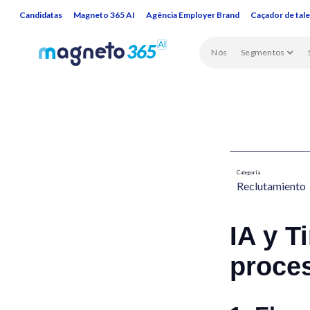
Candidatas
Magneto 365 AI
Agência Employer Brand
Caçador de tal
Nós
Segmentos
Categoría
Reclutamiento​
IA y T
proce