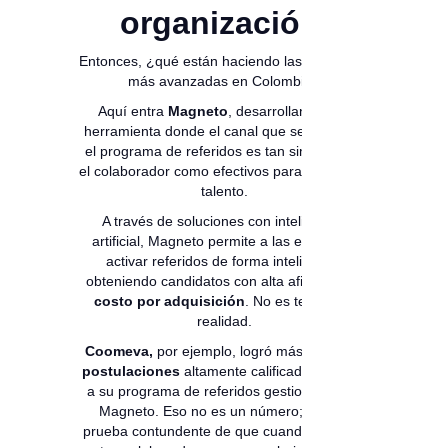
organización.
Entonces, ¿qué están haciendo las empresas
más avanzadas en Colombia?
Aquí entra
Magneto
, desarrollando una
herramienta donde el canal que se usa para
el programa de referidos es tan simple para
el colaborador como efectivos para el área de
talento.
A través de soluciones con inteligencia
artificial, Magneto permite a las empresas
activar referidos de forma inteligente,
obteniendo candidatos con alta afinidad
sin
costo por adquisición
. No es teoría: es
realidad.
Coomeva,
por ejemplo, logró más de
2.431
postulaciones
altamente calificadas gracias
a su programa de referidos gestionado con
Magneto. Eso no es un número; es una
prueba contundente de que cuando habilitas