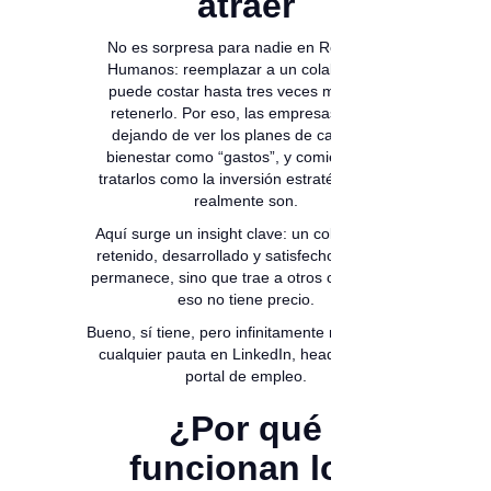
atraer
No es sorpresa para nadie en Recursos
Humanos: reemplazar a un colaborador
puede costar hasta tres veces más que
retenerlo. Por eso, las empresas están
dejando de ver los planes de carrera y
bienestar como “gastos”, y comienzan a
tratarlos como la inversión estratégica que
realmente son.
Aquí surge un insight clave: un colaborador
retenido, desarrollado y satisfecho, no solo
permanece, sino que trae a otros como él. Y
eso no tiene precio.
Bueno, sí tiene, pero infinitamente menor que
cualquier pauta en LinkedIn, headhunter o
portal de empleo.
¿Por qué
funcionan los