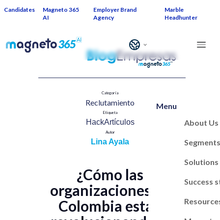
Candidates
Magneto 365
Employer Brand
Marble
AI
Agency
Headhunter
Categoría
Reclutamiento​
Menu
Etiqueta
About Us
HackArtículos
Autor
Segment
Lina Ayala
Solutions
¿Cómo las
Success s
organizaciones en
Resource
Colombia están