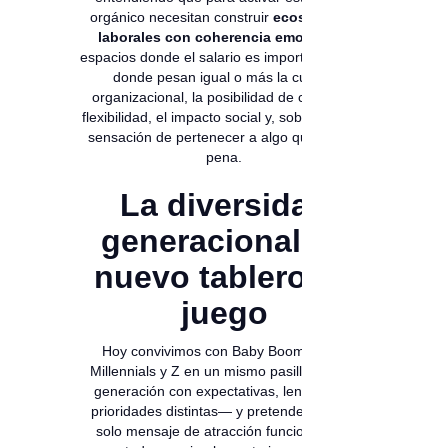
orgánico necesitan construir
ecosistemas
laborales con coherencia emocional
:
espacios donde el salario es importante, pero
donde pesan igual o más la cultura
organizacional, la posibilidad de crecer, la
flexibilidad, el impacto social y, sobre todo, la
sensación de pertenecer a algo que vale la
pena.
La diversidad
generacional: el
nuevo tablero de
juego
Hoy convivimos con Baby Boomers, X,
Millennials y Z en un mismo pasillo —cada
generación con expectativas, lenguajes y
prioridades distintas— y pretender que un
solo mensaje de atracción funcione para