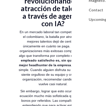
revolucionando la
Magneto
atracción de talento
Contact
a través de agentes
Upcoming
con IA?
En un mercado laboral tan competitivo como
el colombiano, la batalla por atraer a los
mejores talentos dejó de centrarse
únicamente en cuánto se paga. Hoy, las
organizaciones más exitosas comprendieron
algo que transforma por completo el juego: el
empleado satisfecho es, sin quererlo, el
mejor headhunter de la empresa
. Sí, así de
simple. Cuando alguien disfruta su trabajo, se
siente orgulloso de su equipo y cree en su
organización, recomendar candidatos se
vuelve casi natural.
Sin embargo, lograr que esto ocurra es una
ecuación mucho más sofisticada que ofrecer
bonos por referidos. Las compañías están
entendiendo que para activar este motor