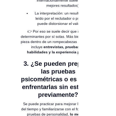
internacionalmente suelen tener
mejores resultados).
La interpretación: un resultado mal
leído por el reclutador o psicólogo
puede distorsionar el valor real.
👉 Por eso se suele decir que no son
determinantes por sí solas. Más bien son una
pieza dentro de un rompecabezas mayor que
incluye
entrevistas, pruebas de
habilidades y la experiencia previa.
3. ¿Se pueden preparar
las pruebas
psicométricas o es mejor
enfrentarlas sin estudiar
previamente?
Se puede practicar para mejorar la gestión
del tiempo y familiarizarse con el formato. En
pruebas de personalidad,
lo mejor es