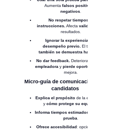
Aumenta
falsos positivos y
negativos
.
No respetar tiempos ni
instrucciones.
Afecta
validez
de los
resultados.
Ignorar la experiencia y el
desempeño previo.
El talento
también se demuestra haciendo
.
No dar feedback.
Deteriora la
marca
empleadora
y
pierde oportunidad
de
mejora.
Micro-guía de comunicación con
candidatos
Explica el propósito
de la evaluación
y
cómo protege su equidad
.
Informa tiempos estimados
y
tipo de
prueba
.
Ofrece accesibilidad
: opciones para