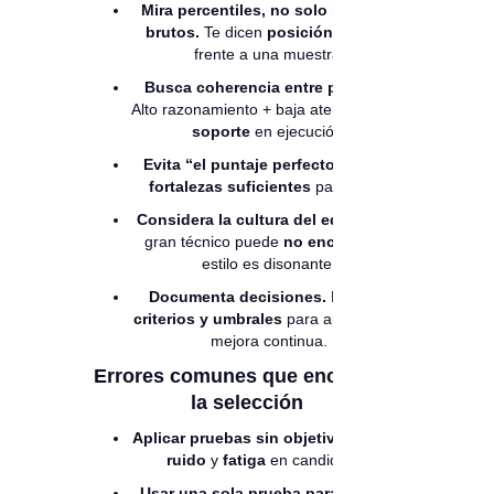
Mira percentiles, no solo puntajes
brutos.
Te dicen
posición relativa
frente a una muestra.
Busca coherencia entre pruebas.
Alto razonamiento + baja atención
pide
soporte
en ejecución.
Evita “el puntaje perfecto”.
Valora
fortalezas suficientes
para el rol.
Considera la cultura del equipo.
Un
gran técnico puede
no encajar
si el
estilo es disonante.
Documenta decisiones.
Registra
criterios y umbrales
para auditorías y
mejora continua.
Errores comunes que encarecen
la selección
Aplicar pruebas sin objetivo.
Genera
ruido
y
fatiga
en candidatos.
Usar una sola prueba para decidir.