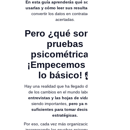
En esta guía aprenderás qué son, cómo
usarlas y cómo leer sus resultados
para
convertir los datos en contrataciones
acertadas.
Pero ¿qué son las
pruebas
psicométricas?
¡Empecemos por
lo básico! ☝️
Hay una realidad que ha llegado de la mano
de los cambios en el mundo laboral:
las
entrevistas y las hojas de vida
siguen
siendo importantes,
pero ya no son
suficientes para tomar decisiones
estratégicas.
Por eso, cada vez más organizaciones están
incorporando las pruebas psicométricas en