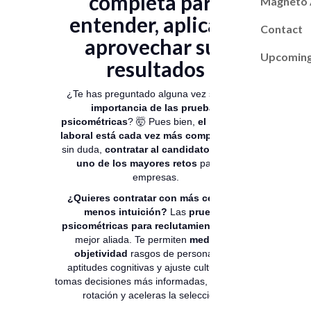
completa para
Magneto
entender, aplicar y
Contact
aprovechar sus
Upcoming
resultados
¿Te has preguntado alguna vez sobre la
importancia de las pruebas
psicométricas
? 🤯 Pues bien,
el mercado
laboral está cada vez más competitivo
y,
sin duda,
contratar al candidato ideal es
uno de los mayores retos
para las
empresas.
¿Quieres contratar con más certeza y
menos intuición?
Las
pruebas
psicométricas para reclutamiento
son tu
mejor aliada. Te permiten
medir con
objetividad
rasgos de personalidad,
aptitudes cognitivas y ajuste cultural. Así
tomas decisiones más informadas, reduces la
rotación y aceleras la selección.