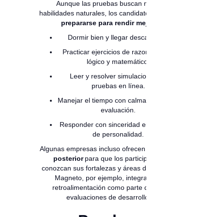
Aunque las pruebas buscan medir
habilidades naturales, los candidatos pueden
prepararse para rendir mejor
:
Dormir bien y llegar descansado.
Practicar ejercicios de razonamiento
lógico y matemático.
Leer y resolver simulaciones de
pruebas en línea.
Manejar el tiempo con calma durante la
evaluación.
Responder con sinceridad en pruebas
de personalidad.
Algunas empresas incluso ofrecen
feedback
posterior
para que los participantes
conozcan sus fortalezas y áreas de mejora.
Magneto, por ejemplo, integra esta
retroalimentación como parte de sus
evaluaciones de desarrollo.