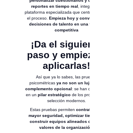
personalizar cuestionarios y obtener
reportes en tiempo real
, integra una
plataforma especializada que centralice todo
el proceso.
Empieza hoy y convierte tus
decisiones de talento en una ventaja
competitiva
¡Da el siguiente
paso y empieza a
aplicarlas!
Así que ya lo sabes, las pruebas
psicométricas
ya no son un lujo ni un
complemento opcional
: se han convertido
en un
pilar estratégico
de los procesos de
selección modernos.
Estas pruebas permiten
contratar con
mayor seguridad, optimizar tiempos y
construir equipos alineados con los
valores de la organización.