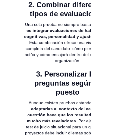
2. Combinar diferentes
tipos de evaluaciones
Una sola prueba no siempre basta.
Lo ideal
es integrar evaluaciones de habilidades
cognitivas, personalidad y ajuste cultural
.
Esta combinación ofrece una visión más
completa del candidato: cómo piensa, cómo
actúa y cómo encajará dentro del equipo y la
organización.
3. Personalizar las
preguntas según el
puesto
Aunque existen pruebas estandarizadas,
adaptarlas al contexto del cargo en
cuestión hace que los resultados sean
mucho más reveladores
. Por ejemplo, un
test de juicio situacional para un gerente de
proyectos debe incluir dilemas sobre gestión