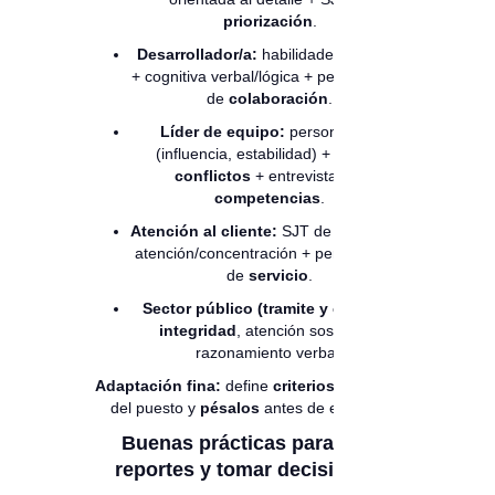
priorización
.
Desarrollador/a:
habilidades técnicas
+ cognitiva verbal/lógica + personalidad
de
colaboración
.
Líder de equipo:
personalidad
(influencia, estabilidad) + SJT de
conflictos
+ entrevista por
competencias
.
Atención al cliente:
SJT de
empatia
+
atención/concentración + personalidad
de
servicio
.
Sector público (tramite y control):
integridad
, atención sostenida,
razonamiento verbal.
Adaptación fina:
define
criterios de éxito
del puesto y
pésalos
antes de evaluar.
Buenas prácticas para leer
reportes y tomar decisiones