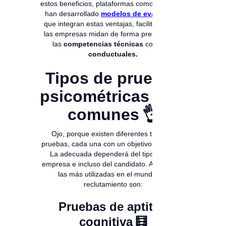
estos beneficios, plataformas como
Magneto
han desarrollado
modelos de evaluación
que integran estas ventajas, facilitando que
las empresas midan de forma precisa tanto
las
competencias técnicas
como las
conductuales.
Tipos de pruebas
psicométricas más
comunes 👌
Ojo, porque existen diferentes tipos de
pruebas, cada una con un objetivo particular.
La adecuada dependerá del tipo de rol,
empresa e incluso del candidato. Algunas de
las más utilizadas en el mundo del
reclutamiento son:
Pruebas de aptitud
cognitiva 🧮