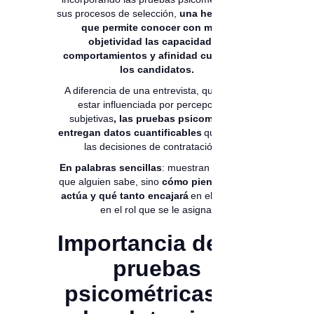
sus procesos de selección,
una herramienta
que permite conocer con mayor
objetividad las capacidades,
comportamientos y afinidad cultural de
los candidatos.
A diferencia de una entrevista, que puede
estar influenciada por percepciones
subjetivas
, las pruebas psicométricas
entregan datos cuantificables
que apoyan
las decisiones de contratación 🧩
En palabras sencillas
: muestran no solo lo
que alguien sabe, sino
cómo piensa, cómo
actúa y qué tanto encajará
en el equipo y
en el rol que se le asigna.
Importancia de las
pruebas
psicométricas en