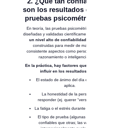
2. ¿Qué tan confiables
son los resultados de las
pruebas psicométricas?
En teoría, las pruebas psicométricas bien
diseñadas y validadas científicamente
tienen
un nivel alto de confiabilidad
. Están
construidas para medir de manera
consistente aspectos como personalidad,
razonamiento o inteligencia.
En la práctica, hay factores que pueden
influir en los resultados:
El estado de ánimo del día en que se
aplica.
La honestidad de la persona al
responder (ej. querer “verse bien”).
La fatiga o el estrés durante la prueba.
El tipo de prueba (algunas son más
confiables que otras; las validadas