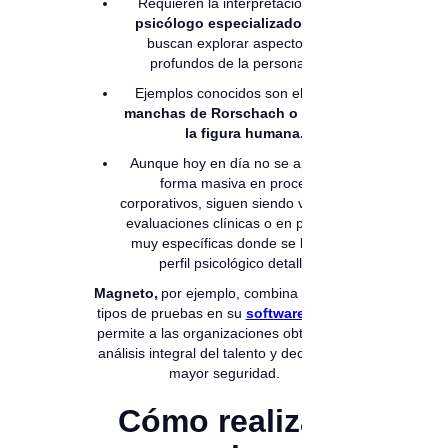
Requieren la interpretación de un
psicólogo especializado
, ya que
buscan explorar aspectos más
profundos de la personalidad.
Ejemplos conocidos son el
test de
manchas de Rorschach o el test de
la figura humana.
Aunque hoy en día no se aplican de
forma masiva en procesos
corporativos, siguen siendo valiosas en
evaluaciones clínicas o en posiciones
muy específicas donde se busca un
perfil psicológico detallado.
Magneto,
por ejemplo, combina distintos
tipos de pruebas en su
software,
lo que
permite a las organizaciones obtener un
análisis integral del talento y decidir con
mayor seguridad.
Cómo realizar