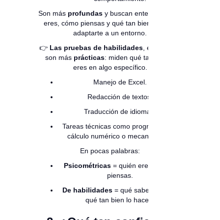
Son más
profundas
y buscan entender quién
eres, cómo piensas y qué tan bien podrías
adaptarte a un entorno.
👉
Las pruebas de habilidades
, en cambio,
son más
prácticas
: miden qué tan bueno
eres en algo específico.
Manejo de Excel.
Redacción de textos.
Traducción de idiomas.
Tareas técnicas como programación,
cálculo numérico o mecanografía.
En pocas palabras:
Psicométricas
= quién eres y cómo
piensas.
De habilidades
= qué sabes hacer y
qué tan bien lo haces.