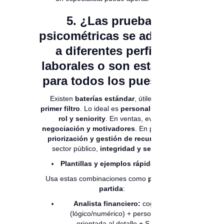
5. ¿Las pruebas
psicométricas se adaptan
a diferentes perfiles
laborales o son estándar
para todos los puestos?
Existen
baterías estándar
, útiles como
primer filtro
. Lo ideal es
personalizar
según
rol y seniority
. En ventas, evalúa
negociación y motivadores
. En proyectos,
priorización y gestión de recursos
. En
sector público,
integridad y servicio
.
Plantillas y ejemplos rápidos por rol
Usa estas combinaciones como
punto de
partida
:
Analista financiero:
cognitiva
(lógico/numérico) + personalidad
orientada al detalle + SJT de