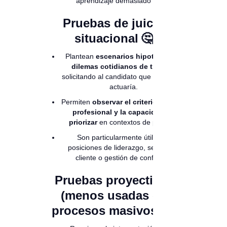
aprendizaje demasiado larga.
Pruebas de juicio
situacional 🤔
Plantean
escenarios hipotéticos o
dilemas cotidianos de trabajo
,
solicitando al candidato que elija cómo
actuaría.
Permiten
observar el criterio, la ética
profesional y la capacidad de
priorizar
en contextos de presión.
Son particularmente útiles en
posiciones de liderazgo, servicio al
cliente o gestión de conflictos.
Pruebas proyectivas
(menos usadas en
procesos masivos) 🧾