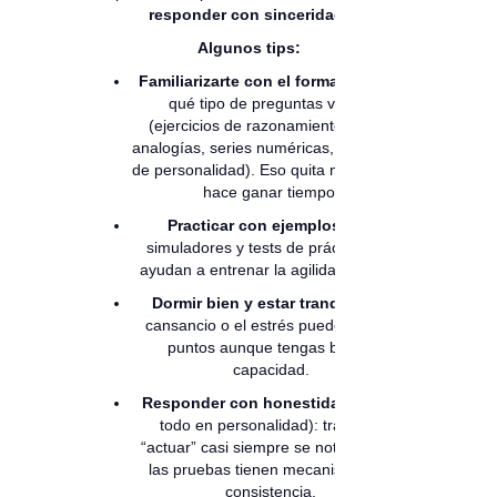
responder con sinceridad.
Algunos tips:
Familiarizarte con el formato
: saber
qué tipo de preguntas vienen
(ejercicios de razonamiento lógico,
analogías, series numéricas, preguntas
de personalidad). Eso quita nervios y te
hace ganar tiempo.
Practicar con ejemplos
: hay
simuladores y tests de práctica que
ayudan a entrenar la agilidad mental.
Dormir bien y estar tranquilo
: el
cansancio o el estrés puede bajarte
puntos aunque tengas buena
capacidad.
Responder con honestidad
(sobre
todo en personalidad): tratar de
“actuar” casi siempre se nota porque
las pruebas tienen mecanismos de
consistencia.