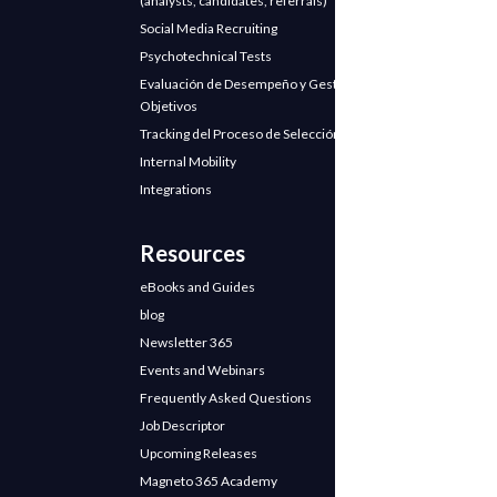
(analysts, candidates, referrals)
Social Media Recruiting
Psychotechnical Tests
Evaluación de Desempeño y Gestión de
Objetivos
Tracking del Proceso de Selección
Internal Mobility
Integrations
Resources
eBooks and Guides
blog
Newsletter 365
Events and Webinars
Frequently Asked Questions
Job Descriptor
Upcoming Releases
Magneto 365 Academy