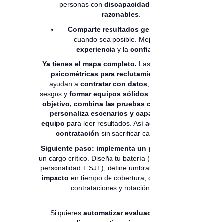
personas con
discapacidad
o
ajustes
razonables
.
Comparte resultados generales
cuando sea posible. Mejora la
experiencia
y la
confianza
.
Ya tienes el mapa completo.
Las
pruebas
psicométricas para reclutamiento
te
ayudan a
contratar con datos
, reducir
sesgos y
formar equipos sólidos
.
Define tu
objetivo, combina las pruebas correctas,
personaliza escenarios y capacita al
equipo
para leer resultados. Así
aceleras la
contratación
sin sacrificar calidad.
Siguiente paso:
implementa un piloto
con
un cargo crítico. Diseña tu batería (cognitiva +
personalidad + SJT), define umbrales y
mide
impacto
en tiempo de cobertura, calidad de
contrataciones y rotación.
Si quieres
automatizar evaluaciones,