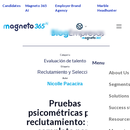
Candidates
Magneto 365
Employer Brand
Marble
AI
Agency
Headhunter
Categoría
Evaluación de talent​o
Menu
Etiqueta
About Us
Reclutamiento y Selección​
Autor
Segment
Nicolle Pacacira
Solutions
Pruebas
Success s
psicométricas para
Resource
reclutamiento: guía