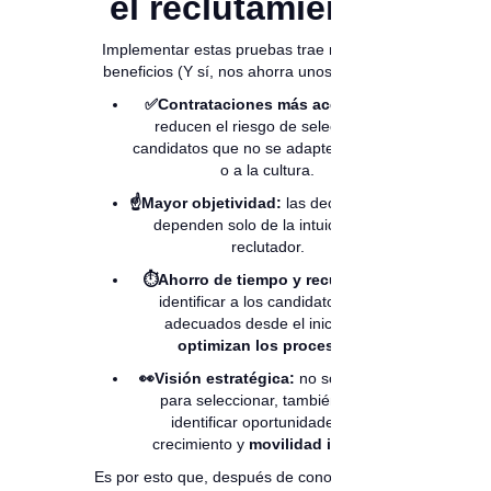
el reclutamiento
Implementar estas pruebas trae múltiples
beneficios (Y sí, nos ahorra unos pesos):
✅Contrataciones más acertadas:
reducen el riesgo de seleccionar
candidatos que no se adapten al cargo
o a la cultura.
☝️Mayor objetividad:
las decisiones no
dependen solo de la intuición del
reclutador.
⏱️Ahorro de tiempo y recursos:
al
identificar a los candidatos más
adecuados desde el inicio,
se
optimizan los procesos.
👀Visión estratégica:
no solo sirven
para seleccionar, también para
identificar oportunidades de
crecimiento y
movilidad interna.
Es por esto que, después de conocer todos