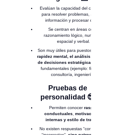
Evalúan la capacidad del candidato
para resolver problemas, analizar
información y procesar datos.
Se centran en áreas como
razonamiento lógico, numérico,
espacial y verbal.
Son muy útiles para puestos donde la
rapidez mental, el análisis y la toma
de decisiones estratégicas
resultan
fundamentales (ejemplo: finanzas,
consultoría, ingeniería).
Pruebas de
personalidad 😎
Permiten conocer
rasgos
conductuales
,
motivaciones
internas y estilo de trabajo.
No existen respuestas “correctas” o
“incorrectas”,
sino patrones que