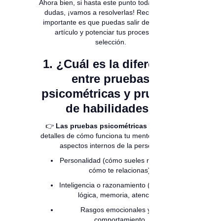
Ahora bien, si hasta este punto todavía tienes
dudas, ¡vamos a resolverlas! Recuerda, lo
importante es que puedas salir de leer este
artículo y potenciar tus procesos de
selección.
1. ¿Cuál es la diferencia
entre pruebas
psicométricas y pruebas
de habilidades?
👉
Las pruebas psicométricas
dan más
detalles de cómo funciona tu mente. Evalúan
aspectos internos de la persona:
Personalidad (cómo sueles reaccionar,
cómo te relacionas).
Inteligencia o razonamiento (capacidad
lógica, memoria, atención).
Rasgos emocionales y de
comportamiento.