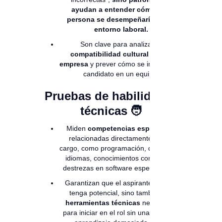
ayudan a entender cómo una
persona se desempeñaría en un
entorno laboral.
Son clave para analizar la
compatibilidad cultural con la
empresa
y prever cómo se integrará el
candidato en un equipo.
Pruebas de habilidades
técnicas 🧑
Miden
competencias específicas
relacionadas directamente con el
cargo, como programación, dominio de
idiomas, conocimientos contables o
destrezas en software especializado.
Garantizan que el aspirante no solo
tenga potencial, sino también las
herramientas técnicas
necesarias
para iniciar en el rol sin una curva de