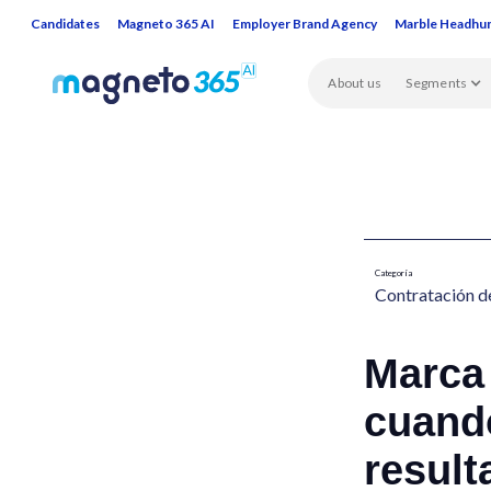
Candidates
Magneto 365 AI
Employer Brand Agency
Marble Headhu
About us
Segments
Categoría
Contratación de
Marca
cuando
resul