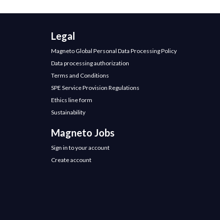
Legal
Magneto Global Personal Data Processing Policy
Data processing authorization
Terms and Conditions
SPE Service Provision Regulations
Ethics line form
Sustainability
Magneto Jobs
Sign in to your account
Create account