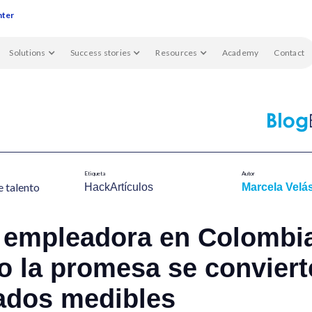
nter
Solutions
Success stories
Resources
Academy
Contact
Etiqueta
Autor
 talent​o
HackArtículos
Marcela Velá
 empleadora en Colombi
 la promesa se conviert
tados medibles