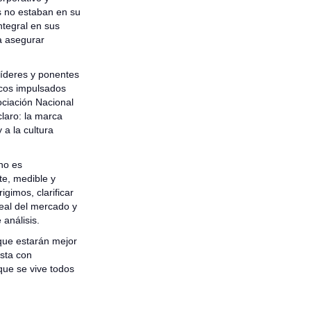
es no estaban en su
tegral en sus
a asegurar
líderes y ponentes
icos impulsados
ciación Nacional
laro: la marca
 a la cultura
no es
e, medible y
igimos, clarificar
real del mercado y
 análisis.
 que estarán mejor
ista con
que se vive todos