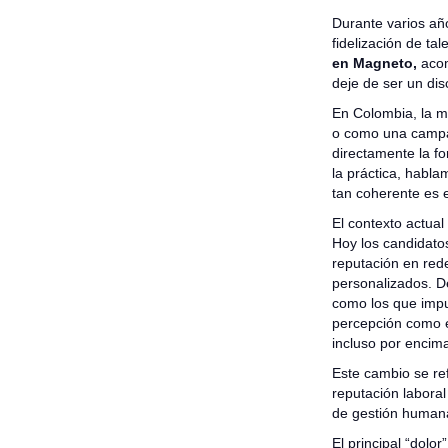
Durante varios añ
fidelización de ta
en Magneto,
acom
deje de ser un dis
En Colombia, la 
o como una campañ
directamente la 
la práctica, habl
tan coherente es 
El contexto actua
Hoy los candidato
reputación en red
personalizados. De
como los que impu
percepción como e
incluso por encima
Este cambio se re
reputación laboral
de gestión humana
El principal “dol