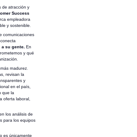
 de atracción y
omer Success
arca empleadora
ble y sostenible.
de comunicaciones
 conecta
e a su gente.
En
 prometemos y qué
nización.
a más madurez.
s, revisan la
ansparentes y
onal en el país,
n que la
oferta laboral,
en los análisis de
s para los equipos
no es únicamente