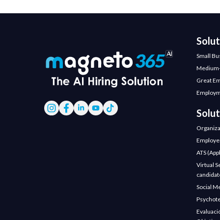
Solu
Small Bu
Medium-
Great E
Employm
Solut
Organiza
Employer
ATS (Appl
Virtual S
candidate
Social M
Psychote
Evaluaci