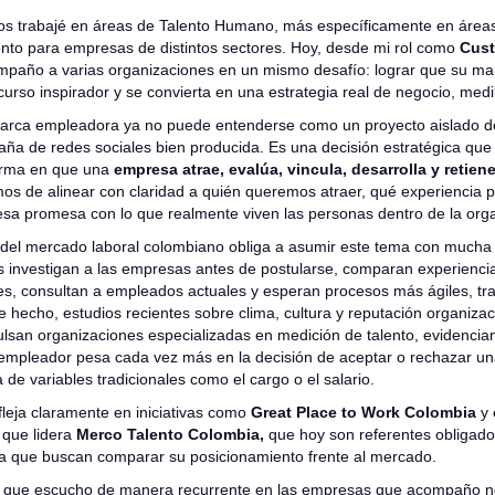
os trabajé en áreas de Talento Humano, más específicamente en áreas
lento para empresas de distintos sectores. Hoy, desde mi rol como
Cust
paño a varias organizaciones en un mismo desafío: lograr que su m
curso inspirador y se convierta en una estrategia real de negocio, medi
marca empleadora ya no puede entenderse como un proyecto aislado 
a de redes sociales bien producida. Es una decisión estratégica que
forma en que una
empresa atrae, evalúa, vincula, desarrolla y retien
amos de alinear con claridad a quién queremos atraer, qué experiencia
esa promesa con lo que realmente viven las personas dentro de la orga
l del mercado laboral colombiano obliga a asumir este tema con much
s investigan a las empresas antes de postularse, comparan experiencia
es, consultan a empleados actuales y esperan procesos más ágiles, tr
 hecho, estudios recientes sobre clima, cultura y reputación organizaci
lsan organizaciones especializadas en medición de talento, evidencia
mpleador pesa cada vez más en la decisión de aceptar o rechazar una 
 de variables tradicionales como el cargo o el salario.
fleja claramente en iniciativas como
Great Place to Work Colombia
y 
 que lidera
Merco Talento Colombia,
que hoy son referentes obligado
 que buscan comparar su posicionamiento frente al mercado.
or” que escucho de manera recurrente en las empresas que acompaño 