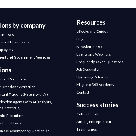
Resources
tions by company
eBooks and Guides
sinesses
blog
sized Businesses
Newsletter 365
mployers
Events and Webinars
ent and Government Agencies
Frequently Asked Questions
ions
Job Descriptor
Upcoming Releases
tional Structure
Magneto 365 Academy
 Brand and Attraction
Contact
icant Tracking System with AI)
election Agents with AI (analysts,
Success stories
s, referrals)
Coffee Break
edia Recruiting
Among Entrepreneurs
chnical Tests
Testimonios
ón de Desempeño y Gestión de