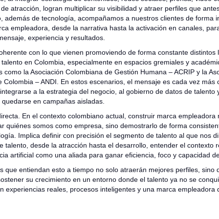
 de atracción, logran multiplicar su visibilidad y atraer perfiles que ant
, además de tecnología, acompañamos a nuestros clientes de forma in
rca empleadora, desde la narrativa hasta la activación en canales, par
mensaje, experiencia y resultados.
oherente con lo que vienen promoviendo de forma constante distintos 
 talento en Colombia, especialmente en espacios gremiales y académ
s como la Asociación Colombiana de Gestión Humana – ACRIP y la Aso
 Colombia – ANDI. En estos escenarios, el mensaje es cada vez más c
tegrarse a la estrategia del negocio, al gobierno de datos de talento y
o quedarse en campañas aisladas.
directa. En el contexto colombiano actual, construir marca empleadora 
r quiénes somos como empresa, sino demostrarlo de forma consistent
gía. Implica definir con precisión el segmento de talento al que nos dir
 talento, desde la atracción hasta el desarrollo, entender el contexto 
cia artificial como una aliada para ganar eficiencia, foco y capacidad de
s que entiendan esto a tiempo no solo atraerán mejores perfiles, sino
ostener su crecimiento en un entorno donde el talento ya no se conqu
n experiencias reales, procesos inteligentes y una marca empleadora 