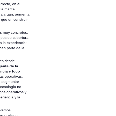
orrecto, en el
 la marca
e alargan, aumenta
r que en construir
os muy concretos.
empos de cobertura
n la experiencia:
cen parte de la
tes desde
gente de la
encia y foco
as operativas,
n, segmentar
tecnología no
sgos operativos y
eriencia y la
y vemos
orporativo y