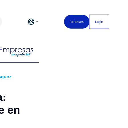
Releases
Login
squez
a:
e en