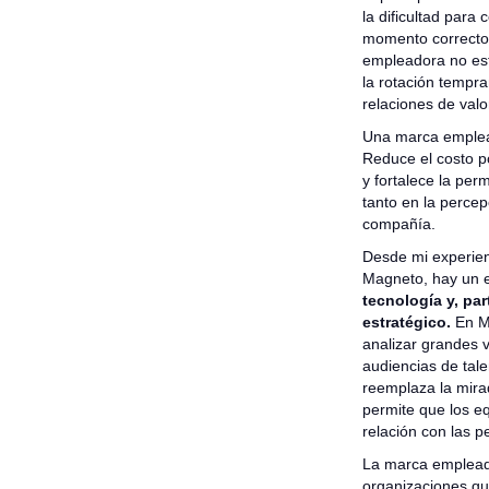
la dificultad para 
momento correcto 
empleadora no est
la rotación tempra
relaciones de valor
Una marca emplead
Reduce el costo po
y fortalece la per
tanto en la perce
compañía.
Desde mi experien
Magneto, hay un e
tecnología y, par
estratégico.
En M
analizar grandes 
audiencias de tal
reemplaza la mirad
permite que los eq
relación con las p
La marca empleado
organizaciones que