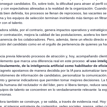
conseguir candidatos. Es, sobre todo, la dificultad para atraer al perfil c
y con expectativas alineadas a la realidad de la organización. Cuando
á bien definida, los procesos se llenan de reprocesos, las vacantes s
na y los equipos de selección terminan invirtiendo más tiempo en filtra
 con el talento.
ora sólida, por el contrario, genera impactos operativos y estratégic
r contratación, mejora la calidad de las postulaciones, acelera los ti
manencia de los colaboradores. Pero, además, tiene un efecto directo e
pción del candidato como en el orgullo de pertenencia de quienes ya ha
cia previa liderando procesos de atracción y, hoy, acompañando clien
lemento que marca una diferencia real en este proceso:
el uso inteli
ticularmente, de la inteligencia artificial como habilitador de efici
agneto apostamos de manera decidida por la IA para automatizar tare
volúmenes de información de candidatos, personalizar la comunicació
ento y generar indicadores que permiten tomar mejores decisiones. La 
a humana del reclutador ni del líder, pero sí libera tiempo, reduce se
uipos de talento se concentren en lo verdaderamente relevante: la exp
ersonas.
ra también se construye, y se valida, a través de evidencia real. Ho
, al integrar estrategia de contenidos, redes sociales, prensa, video c