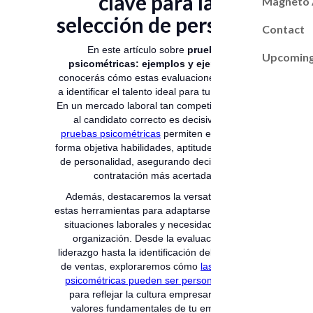
clave para la
Magneto
selección de personal
Contact
En este artículo sobre
pruebas
Upcoming
psicométricas: ejemplos y ejercicios
,
conocerás cómo estas evaluaciones ayudan
a identificar el talento ideal para tu empresa.
En un mercado laboral tan competitivo, elegir
al candidato correcto es decisivo. Las
pruebas psicométricas
permiten evaluar de
forma objetiva habilidades, aptitudes y rasgos
de personalidad, asegurando decisiones de
contratación más acertadas.
Además, destacaremos la versatilidad de
estas herramientas para adaptarse a diversas
situaciones laborales y necesidades de tu
organización. Desde la evaluación del
liderazgo hasta la identificación del potencial
de ventas, exploraremos cómo
las pruebas
psicométricas pueden ser personalizadas
para reflejar la cultura empresarial y los
valores fundamentales de tu empresa.