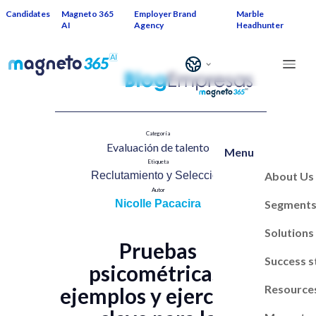
Candidates
Magneto 365
Employer Brand
Marble
AI
Agency
Headhunter
Categoría
Evaluación de talent​o
Menu
Etiqueta
About Us
Reclutamiento y Selección​
Autor
Segment
Nicolle Pacacira
Solutions
Pruebas
Success s
psicométricas:
Resource
ejemplos y ejercicios