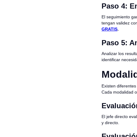
Paso 4: E
El seguimiento gar
tengan validez com
GRATIS
.
Paso 5: An
Analizar los resul
identificar necesi
Modali
Existen diferente
Cada modalidad ofr
Evaluació
El jefe directo ev
y directo.
Evaluació