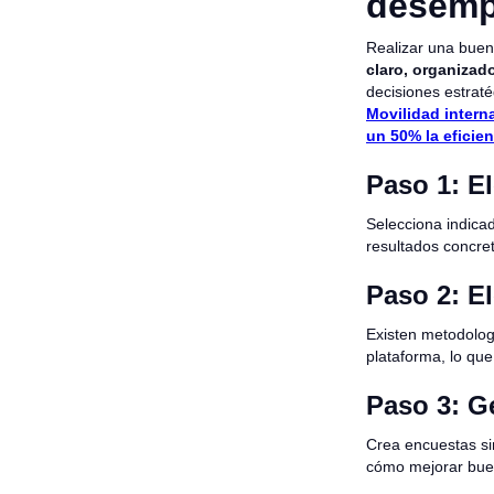
desem
Realizar una buen
claro, organizad
decisiones estrat
Movilidad interna
un 50% la eficien
Paso 1: El
Selecciona indica
resultados concret
Paso 2: El
Existen metodolog
plataforma, lo que
Paso 3: G
Crea encuestas si
cómo mejorar buen