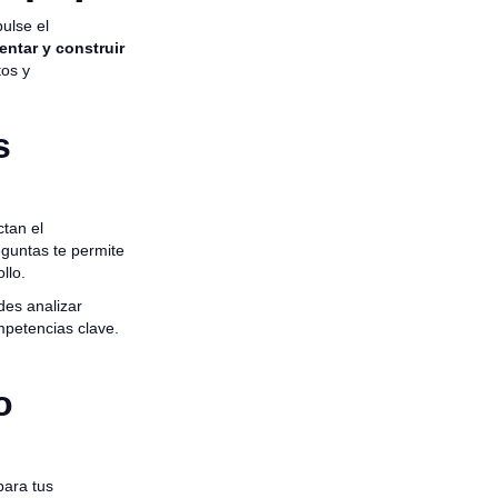
ulse el
entar y construir
tos y
s
tan el
eguntas te permite
llo.
des analizar
mpetencias clave.
o
ara tus