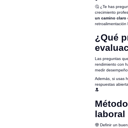
🤔 ¿Te has pregu
crecimiento profes
un camino claro 
retroalimentación
¿Qué p
evalua
Las preguntas qu
rendimiento con h
medir desempeño re
Además, si usas 
respuestas abiert
🔝
Método
laboral
🤓 Definir un bue