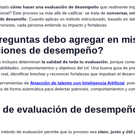
ntado
cómo hacer una evaluación de desempeño
que realmente imp
ional? Este proceso va más allá de calificar: se trata de
conversar, ori
de desarrollo
. Cuando aplicas un método estructurado, basado en da
 honesta, cada persona entiende su impacto y fortalezas.
reguntas debo agregar en mi
ciones de desempeño?
e incluyes determinan
la calidad de toda tu evaluación
, porque conec
abilidades, comportamientos y objetivos del rol. Una buena guía de pr
al, identificar brechas y reconocer fortalezas que impulsan el desarro
herramientas de
Atracción de talento con Inteligencia Artificial
, pue
as de forma automática para detectar patrones, comportamientos y co
 de evaluación de desempeñ
n método de evaluación permite que tu proceso sea
claro, justo y útil
p