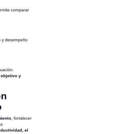
permite comparar
to y desempeño
luación.
s
objetivo y
ón
o
miento
, fortalecer
as
ductividad, el