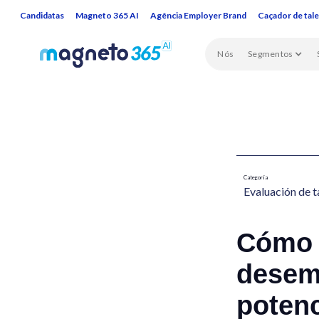
Candidatas
Magneto 365 AI
Agência Employer Brand
Caçador de tal
Nós
Segmentos
Categoría
Evaluación de t
Cómo 
desem
potenc