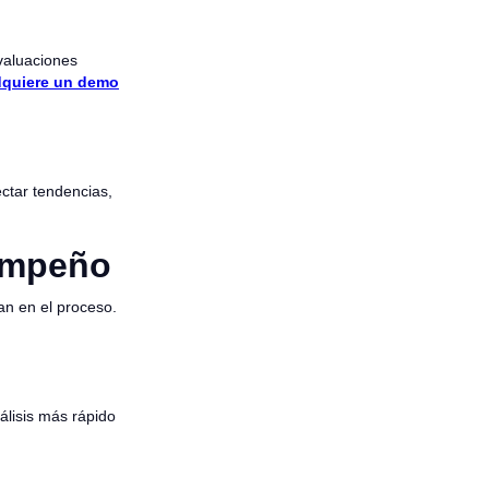
evaluaciones
dquiere un demo
ectar tendencias,
empeño
an en el proceso.
nálisis más rápido