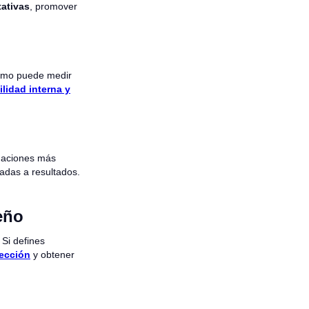
tativas
, promover
mo puede medir
lidad interna y
luaciones más
adas a resultados.
eño
 Si defines
lección
y obtener