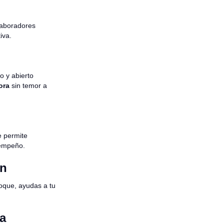
olaboradores
iva.
o y abierto
ora
sin temor a
e permite
sempeño.
ón
oque, ayudas a tu
la