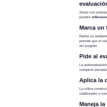
evaluació
Avisar con anticip
pueden
reflexiona
Marca un 
Define un ambient
permite que el c
ser juzgado.
Pide al e
La autoevaluació
comparar percepci
Aplica la 
La crítica constru
colaborador a crec
Maneja la 