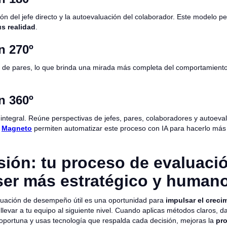
ión del jefe directo y la autoevaluación del colaborador. Este modelo 
s realidad
.
n 270º
ón de pares, lo que brinda una mirada más completa del comportamien
n 360º
integral. Reúne perspectivas de jefes, pares, colaboradores y autoeva
o
Magneto
permiten automatizar este proceso con IA para hacerlo má
ión: tu proceso de evaluaci
ser más estratégico y human
luación de desempeño útil es una oportunidad para
impulsar el creci
llevar a tu equipo al siguiente nivel. Cuando aplicas métodos claros, d
 oportuna y usas tecnología que respalda cada decisión, mejoras la
pro