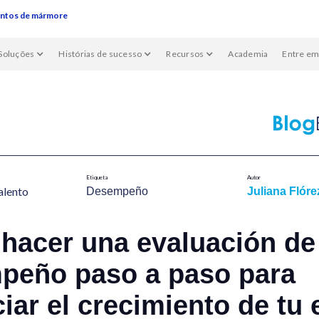
entos de mármore
Soluções
Histórias de sucesso
Recursos
Academia
Entre em
Etiqueta
Autor
alent​o
Desempeño
Juliana Flóre
hacer una evaluación de
peño paso a paso para
iar el crecimiento de tu