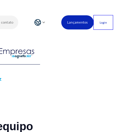
 contato
Lançamentos
Login
z
 equipo