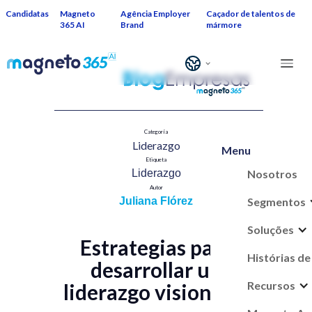
Candidatas
Magneto
Agência Employer
Caçador de talentos de
365 AI
Brand
mármore
Categoría
Liderazgo
Menu
Etiqueta
Nosotros
Liderazgo
Autor
Segmentos
Juliana Flórez
Soluções
Estrategias para
Histórias de
desarrollar un
Recursos
liderazgo visionario