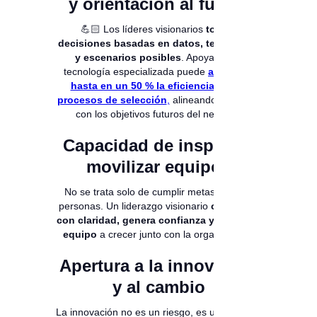
y orientación al futuro
💪🏻 Los líderes visionarios
toman
decisiones basadas en datos, tendencias
y escenarios posibles
. Apoyarse en
tecnología especializada puede
aumentar
hasta en un 50 % la eficiencia de los
procesos de selección
,
alineando el talento
con los objetivos futuros del negocio.
Capacidad de inspirar y
movilizar equipos
No se trata solo de cumplir metas, sino de
personas. Un liderazgo visionario
comunica
con claridad, genera confianza y motiva al
equipo
a crecer junto con la organización.
Apertura a la innovación
y al cambio
La innovación no es un riesgo, es una ventaja