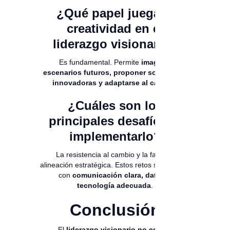
¿Qué papel juega la
creatividad en el
liderazgo visionario?
Es fundamental. Permite
imaginar
escenarios futuros, proponer soluciones
innovadoras y adaptarse al cambio
.
¿Cuáles son los
principales desafíos al
implementarlo?
La resistencia al cambio y la falta de
alineación estratégica. Estos retos se superan
con
comunicación clara, datos y
tecnología adecuada
.
Conclusión
El
liderazgo visionario no es una