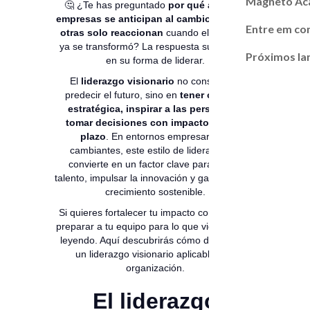
Magneto A
🤔 ¿Te has preguntado
por qué algunas
empresas se anticipan al cambio mientras
Entre em co
otras solo reaccionan
cuando el mercado
ya se transformó? La respuesta suele estar
Próximos l
en su forma de liderar.
El
liderazgo visionario
no consiste en
predecir el futuro, sino en
tener claridad
estratégica, inspirar a las personas y
tomar decisiones con impacto a largo
plazo
. En entornos empresariales
cambiantes, este estilo de liderazgo se
convierte en un factor clave para atraer
talento, impulsar la innovación y garantizar un
crecimiento sostenible.
Si quieres fortalecer tu impacto como líder y
preparar a tu equipo para lo que viene, sigue
leyendo. Aquí descubrirás cómo desarrollar
un liderazgo visionario aplicable a tu
organización.
El liderazgo