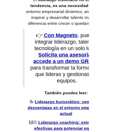
tendencia, es una necesidad
. En un
entorno empresarial dinámico, anticiparse,
inspirar y desarrollar talento marca la
diferencia entre crecer o quedarse atrás.
👉
Con Magneto
, puedes
integrar liderazgo, talento y
tecnología en un solo lugar.
Solicita una asesoría y
accede a un demo GRATIS
para transformar la forma en la
que lideras y gestionas tus
equipos.
También puedes leer:
📝
Liderazgo burocrático: ventajas y
desventajas en el entorno empresarial
actual
🙌🏻
Liderazgo coaching: estrategias
efectivas para potenciar equipo