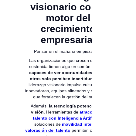
visionario como
motor del
crecimiento
empresarial
Pensar en el mañana empieza hoy.
Las organizaciones que crecen de forma
sostenida tienen algo en común:
líderes
capaces de ver oportunidades donde
otros solo perciben incertidumbre
. El
liderazgo visionario impulsa culturas más
innovadoras, equipos alineados y decisiones
que fortalecen la gestión del talento.
Además,
la tecnología potencia esta
visión
. Herramientas de
atracción de
talento con Inteligencia Artificial
y
soluciones de
movilidad interna y
valoración del talento
permiten convertir la