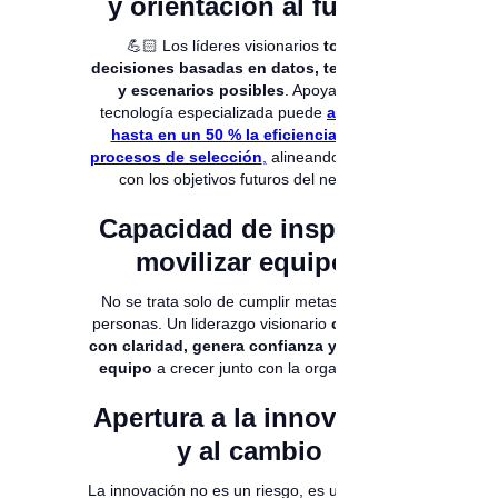
y orientación al futuro
💪🏻 Los líderes visionarios
toman
decisiones basadas en datos, tendencias
y escenarios posibles
. Apoyarse en
tecnología especializada puede
aumentar
hasta en un 50 % la eficiencia de los
procesos de selección
,
alineando el talento
con los objetivos futuros del negocio.
Capacidad de inspirar y
movilizar equipos
No se trata solo de cumplir metas, sino de
personas. Un liderazgo visionario
comunica
con claridad, genera confianza y motiva al
equipo
a crecer junto con la organización.
Apertura a la innovación
y al cambio
La innovación no es un riesgo, es una ventaja