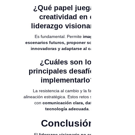
¿Qué papel juega la
creatividad en el
liderazgo visionario?
Es fundamental. Permite
imaginar
escenarios futuros, proponer soluciones
innovadoras y adaptarse al cambio
.
¿Cuáles son los
principales desafíos al
implementarlo?
La resistencia al cambio y la falta de
alineación estratégica. Estos retos se superan
con
comunicación clara, datos y
tecnología adecuada
.
Conclusión
El
liderazgo visionario no es una