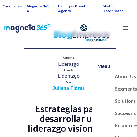
Candidates
Magneto 365
Employer Brand
Marble
AI
Agency
Headhunter
Categoría
Liderazgo
Menu
Etiqueta
About Us
Liderazgo
Autor
Segment
Juliana Flórez
Solutions
Estrategias para
Success s
desarrollar un
Resource
liderazgo visionario