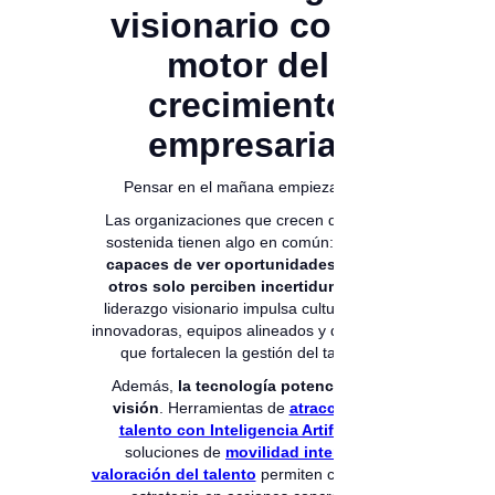
visionario como
motor del
crecimiento
empresarial
Pensar en el mañana empieza hoy.
Las organizaciones que crecen de forma
sostenida tienen algo en común:
líderes
capaces de ver oportunidades donde
otros solo perciben incertidumbre
. El
liderazgo visionario impulsa culturas más
innovadoras, equipos alineados y decisiones
que fortalecen la gestión del talento.
Además,
la tecnología potencia esta
visión
. Herramientas de
atracción de
talento con Inteligencia Artificial
y
soluciones de
movilidad interna y
valoración del talento
permiten convertir la