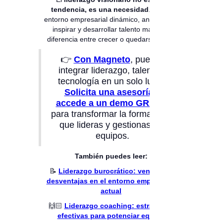
tendencia, es una necesidad
. En un
entorno empresarial dinámico, anticiparse,
inspirar y desarrollar talento marca la
diferencia entre crecer o quedarse atrás.
👉
Con Magneto
, puedes
integrar liderazgo, talento y
tecnología en un solo lugar.
Solicita una asesoría y
accede a un demo GRATIS
para transformar la forma en la
que lideras y gestionas tus
equipos.
También puedes leer:
📝
Liderazgo burocrático: ventajas y
desventajas en el entorno empresarial
actual
🙌🏻
Liderazgo coaching: estrategias
efectivas para potenciar equipo