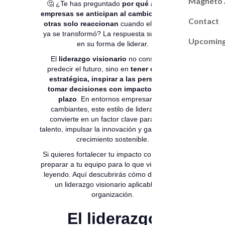
Magneto
🤔 ¿Te has preguntado
por qué algunas
empresas se anticipan al cambio mientras
Contact
otras solo reaccionan
cuando el mercado
ya se transformó? La respuesta suele estar
Upcoming
en su forma de liderar.
El
liderazgo visionario
no consiste en
predecir el futuro, sino en
tener claridad
estratégica, inspirar a las personas y
tomar decisiones con impacto a largo
plazo
. En entornos empresariales
cambiantes, este estilo de liderazgo se
convierte en un factor clave para atraer
talento, impulsar la innovación y garantizar un
crecimiento sostenible.
Si quieres fortalecer tu impacto como líder y
preparar a tu equipo para lo que viene, sigue
leyendo. Aquí descubrirás cómo desarrollar
un liderazgo visionario aplicable a tu
organización.
El liderazgo