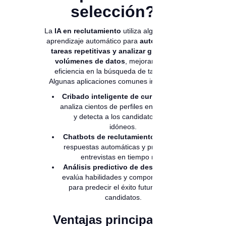
selección?
La
IA en reclutamiento
utiliza algoritmos y
aprendizaje automático para
automatizar
tareas repetitivas y analizar grandes
volúmenes de datos
, mejorando la
eficiencia en la búsqueda de talento.
Algunas aplicaciones comunes incluyen:
Cribado inteligente de currículums:
analiza cientos de perfiles en segundos
y detecta a los candidatos más
idóneos.
Chatbots de reclutamiento:
ofrecen
respuestas automáticas y programan
entrevistas en tiempo real.
Análisis predictivo de desempeño:
evalúa habilidades y comportamientos
para predecir el éxito futuro de los
candidatos.
Ventajas principales: