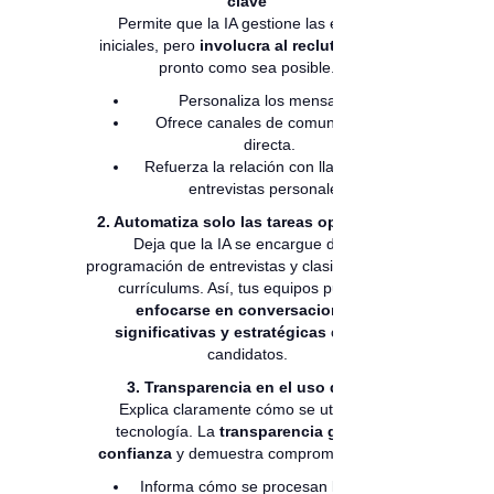
clave
Permite que la IA gestione las etapas
iniciales, pero
involucra al reclutador
tan
pronto como sea posible.
Personaliza los mensajes.
Ofrece canales de comunicación
directa.
Refuerza la relación con llamadas o
entrevistas personales.
2. Automatiza solo las tareas operativas
Deja que la IA se encargue de la
programación de entrevistas y clasificación de
currículums. Así, tus equipos pueden
enfocarse en conversaciones
significativas y estratégicas
con los
candidatos.
3. Transparencia en el uso de IA
Explica claramente cómo se utiliza la
tecnología. La
transparencia genera
confianza
y demuestra compromiso ético.
Informa cómo se procesan los datos.