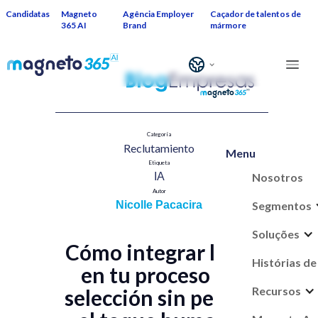
Candidatas
Magneto
Agência Employer
Caçador de talentos de
365 AI
Brand
mármore
Categoría
Reclutamiento​
Menu
Etiqueta
Nosotros
IA​
Autor
Segmentos
Nicolle Pacacira
Soluções
Cómo integrar la IA
Histórias de
en tu proceso de
Recursos
selección sin perder