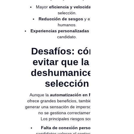
Mayor
eficiencia y velocidad
en la
selección.
Reducción de sesgos
y errores
humanos.
Experiencias personalizadas
para cada
candidato.
Desafíos: cómo
evitar que la IA
deshumanice la
selección
Aunque la
automatización en RR. HH.
ofrece grandes beneficios, también puede
generar una sensación de impersonalidad si
no se gestiona correctamente.
Los principales riesgos son:
Falta de conexión personal:
los
candidatos valoran el contacto humano