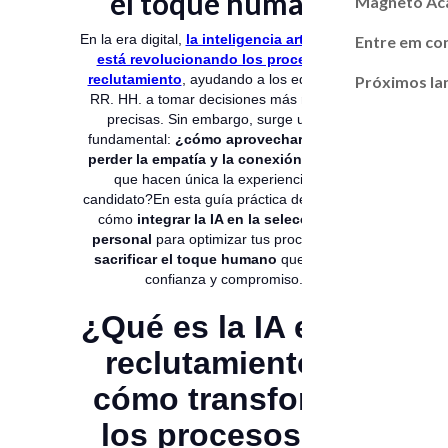
el toque humano
Magneto A
En la era digital,
la inteligencia artificial (IA)
Entre em co
está revolucionando los procesos de
reclutamiento
, ayudando a los equipos de
Próximos l
RR. HH. a tomar decisiones más rápidas y
precisas. Sin embargo, surge un reto
fundamental:
¿cómo aprovechar la IA sin
perder la empatía y la conexión humana
que hacen única la experiencia del
candidato?En esta guía práctica descubrirás
cómo
integrar la IA en la selección de
personal
para optimizar tus procesos
sin
sacrificar el toque humano
que genera
confianza y compromiso.
¿Qué es la IA en el
reclutamiento y
cómo transforma
los procesos de