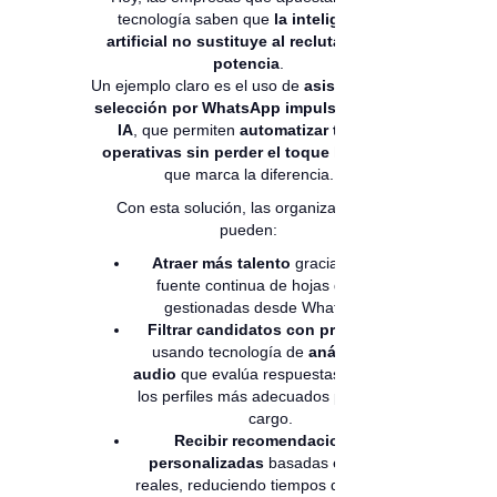
tecnología saben que
la inteligencia
artificial no sustituye al reclutador: lo
potencia
.
Un ejemplo claro es el uso de
asistentes de
selección por WhatsApp impulsados por
IA
, que permiten
automatizar tareas
operativas sin perder el toque humano
que marca la diferencia.
Con esta solución, las organizaciones
pueden:
Atraer más talento
gracias a una
fuente continua de hojas de vida
gestionadas desde WhatsApp.
Filtrar candidatos con precisión
,
usando tecnología de
análisis de
audio
que evalúa respuestas y sugiere
los perfiles más adecuados para cada
cargo.
Recibir recomendaciones
personalizadas
basadas en datos
reales, reduciendo tiempos de revisión