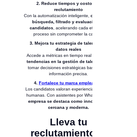
2. Reduce tiempos y costos de
reclutamiento
Con la automatización inteligente,
optimiza la
búsqueda, filtrado y evaluación de
candidatos
, acelerando cada etapa del
proceso sin comprometer la calidad.
3. Mejora tu estrategia de talento con
datos reales
Accede a métricas en tiempo real y
analiza
tendencias en la gestión de talento
para
tomar decisiones estratégicas basadas en
información precisa.
4.
Fortalece tu marca empleadora
Los candidatos valoran experiencias ágiles y
humanas. Con asistentes por WhatsApp,
tu
empresa se destaca como innovadora,
cercana y moderna.
Lleva tu
reclutamiento al