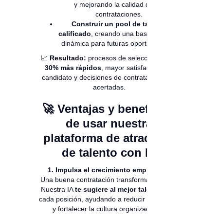
y mejorando la calidad de las
contrataciones.
Construir un pool de talento
calificado
, creando una base de datos
dinámica para futuras oportunidades.
📈
Resultado:
procesos de selección
hasta
30% más rápidos
, mayor satisfacción del
candidato y decisiones de contratación más
acertadas.
🚀
Ventajas y beneficios
de usar nuestra
plataforma de atracción
de talento con IA
1. Impulsa el crecimiento empresarial
Una buena contratación transforma equipos.
Nuestra IA
te sugiere al mejor talento
para
cada posición, ayudando a reducir la rotación
y fortalecer la cultura organizacional.