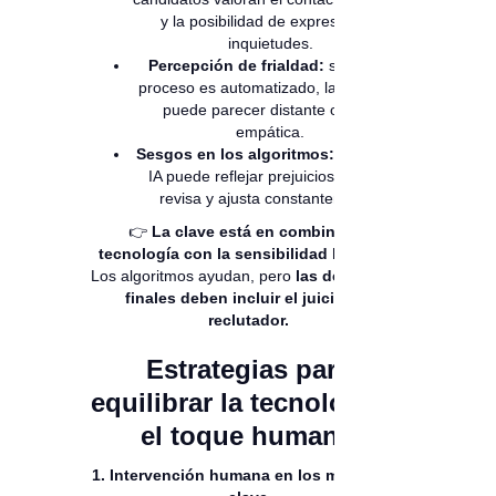
y la posibilidad de expresar sus
inquietudes.
Percepción de frialdad:
si todo el
proceso es automatizado, la empresa
puede parecer distante o poco
empática.
Sesgos en los algoritmos:
incluso la
IA puede reflejar prejuicios si no se
revisa y ajusta constantemente.
👉
La clave está en combinar la
tecnología con la sensibilidad humana.
Los algoritmos ayudan, pero
las decisiones
finales deben incluir el juicio del
reclutador.
Estrategias para
equilibrar la tecnología y
el toque humano
1. Intervención humana en los momentos