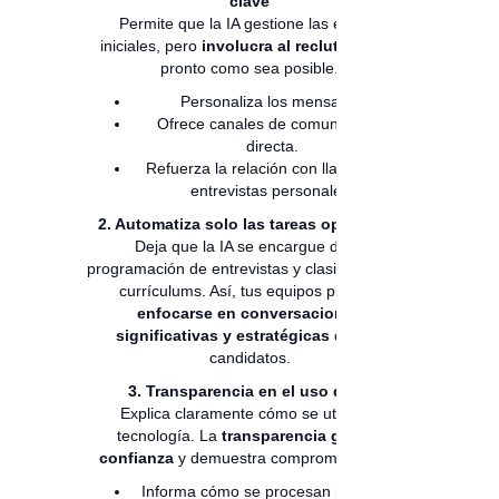
clave
Permite que la IA gestione las etapas
iniciales, pero
involucra al reclutador
tan
pronto como sea posible.
Personaliza los mensajes.
Ofrece canales de comunicación
directa.
Refuerza la relación con llamadas o
entrevistas personales.
2. Automatiza solo las tareas operativas
Deja que la IA se encargue de la
programación de entrevistas y clasificación de
currículums. Así, tus equipos pueden
enfocarse en conversaciones
significativas y estratégicas
con los
candidatos.
3. Transparencia en el uso de IA
Explica claramente cómo se utiliza la
tecnología. La
transparencia genera
confianza
y demuestra compromiso ético.
Informa cómo se procesan los datos.