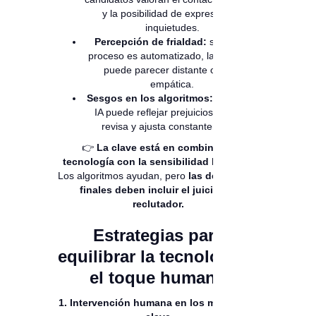
y la posibilidad de expresar sus
inquietudes.
Percepción de frialdad:
si todo el
proceso es automatizado, la empresa
puede parecer distante o poco
empática.
Sesgos en los algoritmos:
incluso la
IA puede reflejar prejuicios si no se
revisa y ajusta constantemente.
👉
La clave está en combinar la
tecnología con la sensibilidad humana.
Los algoritmos ayudan, pero
las decisiones
finales deben incluir el juicio del
reclutador.
Estrategias para
equilibrar la tecnología y
el toque humano
1. Intervención humana en los momentos