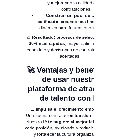
y mejorando la calidad de las
contrataciones.
Construir un pool de talento
calificado
, creando una base de datos
dinámica para futuras oportunidades.
📈
Resultado:
procesos de selección
hasta
30% más rápidos
, mayor satisfacción del
candidato y decisiones de contratación más
acertadas.
🚀
Ventajas y beneficios
de usar nuestra
plataforma de atracción
de talento con IA
1. Impulsa el crecimiento empresarial
Una buena contratación transforma equipos.
Nuestra IA
te sugiere al mejor talento
para
cada posición, ayudando a reducir la rotación
y fortalecer la cultura organizacional.