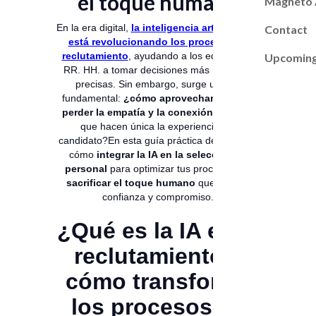
el toque humano
Magneto
En la era digital,
la inteligencia artificial (IA)
Contact
está revolucionando los procesos de
reclutamiento
, ayudando a los equipos de
Upcoming
RR. HH. a tomar decisiones más rápidas y
precisas. Sin embargo, surge un reto
fundamental:
¿cómo aprovechar la IA sin
perder la empatía y la conexión humana
que hacen única la experiencia del
candidato?En esta guía práctica descubrirás
cómo
integrar la IA en la selección de
personal
para optimizar tus procesos
sin
sacrificar el toque humano
que genera
confianza y compromiso.
¿Qué es la IA en el
reclutamiento y
cómo transforma
los procesos de