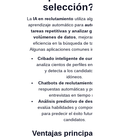
selección?
La
IA en reclutamiento
utiliza algoritmos y
aprendizaje automático para
automatizar
tareas repetitivas y analizar grandes
volúmenes de datos
, mejorando la
eficiencia en la búsqueda de talento.
Algunas aplicaciones comunes incluyen:
Cribado inteligente de currículums:
analiza cientos de perfiles en segundos
y detecta a los candidatos más
idóneos.
Chatbots de reclutamiento:
ofrecen
respuestas automáticas y programan
entrevistas en tiempo real.
Análisis predictivo de desempeño:
evalúa habilidades y comportamientos
para predecir el éxito futuro de los
candidatos.
Ventajas principales: