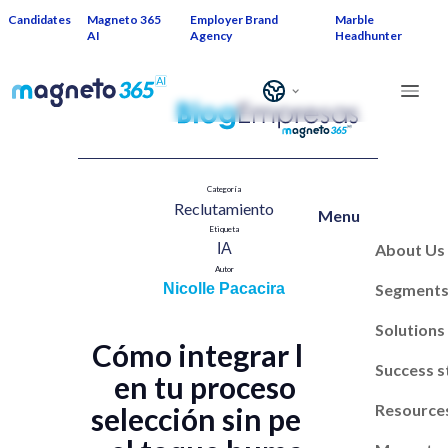
Candidates
Magneto 365
Employer Brand
Marble
AI
Agency
Headhunter
Categoría
Reclutamiento​
Menu
Etiqueta
About Us
IA​
Autor
Segment
Nicolle Pacacira
Solutions
Cómo integrar la IA
Success s
en tu proceso de
Resource
selección sin perder