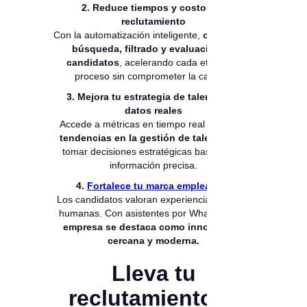
2. Reduce tiempos y costos de
reclutamiento
Con la automatización inteligente,
optimiza la
búsqueda, filtrado y evaluación de
candidatos
, acelerando cada etapa del
proceso sin comprometer la calidad.
3. Mejora tu estrategia de talento con
datos reales
Accede a métricas en tiempo real y
analiza
tendencias en la gestión de talento
para
tomar decisiones estratégicas basadas en
información precisa.
4.
Fortalece tu marca empleadora
Los candidatos valoran experiencias ágiles y
humanas. Con asistentes por WhatsApp,
tu
empresa se destaca como innovadora,
cercana y moderna.
Lleva tu
reclutamiento al