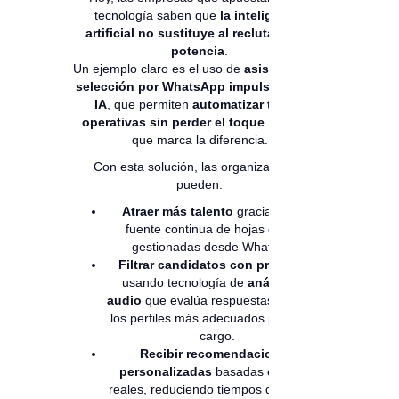
tecnología saben que
la inteligencia
artificial no sustituye al reclutador: lo
potencia
.
Un ejemplo claro es el uso de
asistentes de
selección por WhatsApp impulsados por
IA
, que permiten
automatizar tareas
operativas sin perder el toque humano
que marca la diferencia.
Con esta solución, las organizaciones
pueden:
Atraer más talento
gracias a una
fuente continua de hojas de vida
gestionadas desde WhatsApp.
Filtrar candidatos con precisión
,
usando tecnología de
análisis de
audio
que evalúa respuestas y sugiere
los perfiles más adecuados para cada
cargo.
Recibir recomendaciones
personalizadas
basadas en datos
reales, reduciendo tiempos de revisión