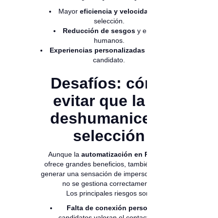
Mayor
eficiencia y velocidad
en la
selección.
Reducción de sesgos
y errores
humanos.
Experiencias personalizadas
para cada
candidato.
Desafíos: cómo
evitar que la IA
deshumanice la
selección
Aunque la
automatización en RR. HH.
ofrece grandes beneficios, también puede
generar una sensación de impersonalidad si
no se gestiona correctamente.
Los principales riesgos son:
Falta de conexión personal:
los
candidatos valoran el contacto humano