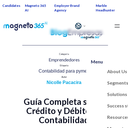
Candidates
Magneto 365
Employer Brand
Marble
AI
Agency
Headhunter
Categoría
Emprendedores​
Menu
Etiqueta
About Us
Contabilidad para pymes​
Autor
Segment
Nicolle Pacacira
Solutions
Guía Completa sobre
Success s
Crédito y Débito en
Resource
Contabilidad