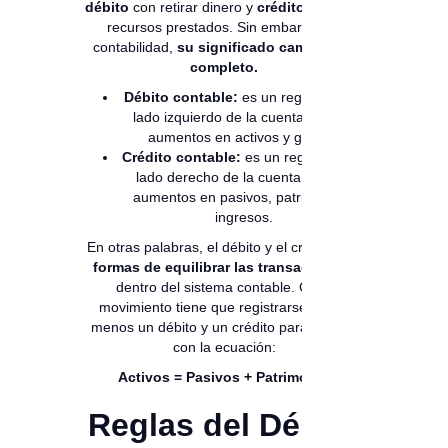
débito
con retirar dinero y
crédito
con usar
recursos prestados. Sin embargo, en
contabilidad,
su significado cambia por
completo.
Débito contable:
es un registro en el
lado izquierdo de la cuenta. Refleja
aumentos en activos y gastos.
Crédito contable:
es un registro en el
lado derecho de la cuenta. Refleja
aumentos en pasivos, patrimonio e
ingresos.
En otras palabras, el débito y el crédito son
formas de equilibrar las transacciones
dentro del sistema contable. Cada
movimiento tiene que registrarse con al
menos un débito y un crédito para cumplir
con la ecuación:
Activos = Pasivos + Patrimonio
Reglas del Débito