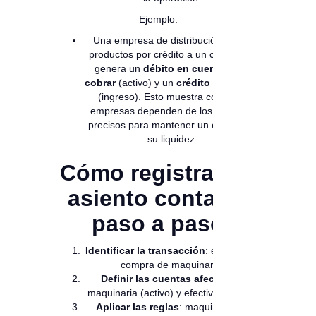
Ejemplo:
Una empresa de distribución vende
productos por crédito a un cliente. Se
genera un
débito en cuentas por
cobrar
(activo) y un
crédito en ventas
(ingreso). Esto muestra cómo las
empresas dependen de los registros
precisos para mantener un control de
su liquidez.
Cómo registrar un
asiento contable
paso a paso
Identificar la transacción
: ejemplo, la
compra de maquinaria.
Definir las cuentas afectadas
:
maquinaria (activo) y efectivo (activo).
Aplicar las reglas
: maquinaria se