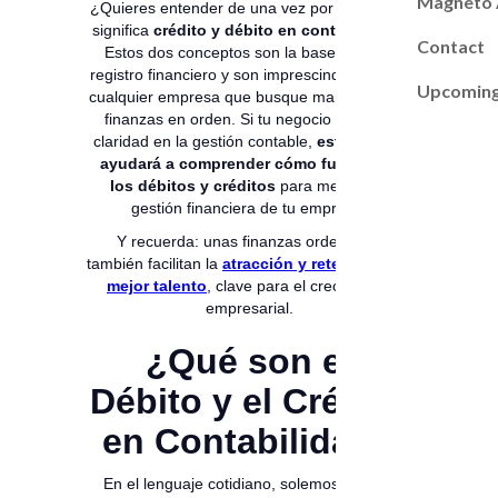
Magneto
¿Quieres entender de una vez por todas qué
significa
crédito y débito en contabilidad
?
Contact
Estos dos conceptos son la base de todo
registro financiero y son imprescindibles para
Upcoming
cualquier empresa que busque mantener sus
finanzas en orden. Si tu negocio necesita
claridad en la gestión contable,
esta guía te
ayudará a comprender cómo funcionan
los débitos y créditos
para mejorar la
gestión financiera de tu empresa.
Y recuerda: unas finanzas ordenadas
también facilitan la
atracción y retención del
mejor talento
, clave para el crecimiento
empresarial.
¿Qué son el
Débito y el Crédito
en Contabilidad?
En el lenguaje cotidiano, solemos asociar