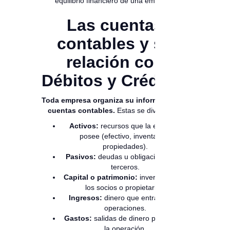
equilibrio financiero de una empresa.
Las cuentas
contables y su
relación con
Débitos y Créditos
Toda empresa organiza su información en
cuentas contables.
Estas se dividen en:
Activos:
recursos que la empresa
posee (efectivo, inventarios,
propiedades).
Pasivos:
deudas u obligaciones con
terceros.
Capital o patrimonio:
inversiones de
los socios o propietarios.
Ingresos:
dinero que entra por las
operaciones.
Gastos:
salidas de dinero para cubrir
la operación.