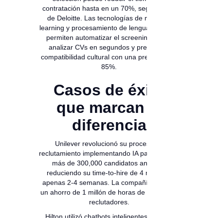
contratación hasta en un 70%, según datos
de Deloitte. Las tecnologías de machine
learning y procesamiento de lenguaje natural
permiten automatizar el screening inicial,
analizar CVs en segundos y predecir la
compatibilidad cultural con una precisión del
85%.
Casos de éxito
que marcan la
diferencia
Unilever revolucionó su proceso de
reclutamiento implementando IA para evaluar
más de 300,000 candidatos anuales,
reduciendo su time-to-hire de 4 meses a
apenas 2-4 semanas. La compañía reporta
un ahorro de 1 millón de horas de trabajo de
reclutadores.
Hilton utilizó chatbots inteligentes para su