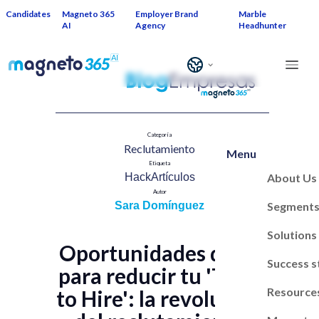
Candidates
Magneto 365
Employer Brand
Marble
AI
Agency
Headhunter
Categoría
Reclutamiento​
Menu
Etiqueta
About Us
HackArtículos
Autor
Segment
Sara Domínguez
Solutions
Oportunidades de IA
Success s
para reducir tu 'Time
Resource
to Hire': la revolución