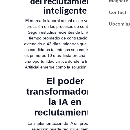
del reclutamiento
Magneto
inteligente
Contact
El mercado laboral actual exige velocidad y
Upcoming
precisión en los procesos de contratación.
Según estudios recientes de LinkedIn, el
tiempo promedio de contratación se ha
extendido a 42 días, mientras que el 76% de
los candidatos talentosos son contratados en
los primeros 10 días. Esta brecha representa
una oportunidad crítica donde la Inteligencia
Artificial emerge como la solución definitiva.
El poder
transformador de
la IA en
reclutamiento
La implementación de IA en procesos de
selección puede reducir el tiempo de